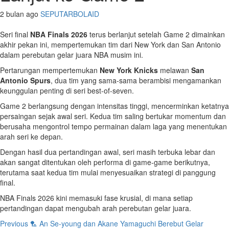
2 bulan ago
SEPUTARBOLAID
Seri final
NBA Finals 2026
terus berlanjut setelah Game 2 dimainkan
akhir pekan ini, mempertemukan tim dari New York dan San Antonio
dalam perebutan gelar juara NBA musim ini.
Pertarungan mempertemukan
New York Knicks
melawan
San
Antonio Spurs
, dua tim yang sama-sama berambisi mengamankan
keunggulan penting di seri best-of-seven.
Game 2 berlangsung dengan intensitas tinggi, mencerminkan ketatnya
persaingan sejak awal seri. Kedua tim saling bertukar momentum dan
berusaha mengontrol tempo permainan dalam laga yang menentukan
arah seri ke depan.
Dengan hasil dua pertandingan awal, seri masih terbuka lebar dan
akan sangat ditentukan oleh performa di game-game berikutnya,
terutama saat kedua tim mulai menyesuaikan strategi di panggung
final.
NBA Finals 2026 kini memasuki fase krusial, di mana setiap
pertandingan dapat mengubah arah perebutan gelar juara.
Post
Previous
🏸 An Se-young dan Akane Yamaguchi Berebut Gelar