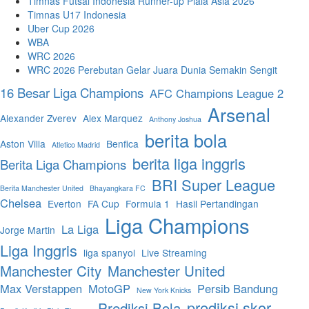
Timnas Futsal Indonesia Runner-up Piala Asia 2026
Timnas U17 Indonesia
Uber Cup 2026
WBA
WRC 2026
WRC 2026 Perebutan Gelar Juara Dunia Semakin Sengit
16 Besar Liga Champions
AFC Champions League 2
Arsenal
Alexander Zverev
Alex Marquez
Anthony Joshua
berita bola
Aston Villa
Benfica
Atletico Madrid
berita liga inggris
Berita Liga Champions
BRI Super League
Berita Manchester United
Bhayangkara FC
Chelsea
Everton
FA Cup
Formula 1
Hasil Pertandingan
Liga Champions
La Liga
Jorge Martin
Liga Inggris
liga spanyol
Live Streaming
Manchester City
Manchester United
Max Verstappen
MotoGP
Persib Bandung
New York Knicks
prediksi skor
Prediksi Bola