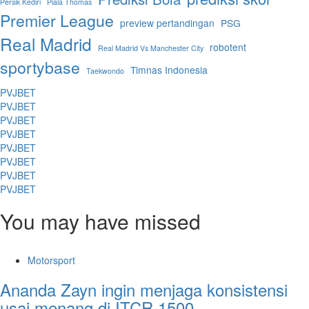
Persik Kediri
Piala Thomas
Premier League
preview pertandingan
PSG
Real Madrid
robotent
Real Madrid Vs Manchester City
sportybase
Timnas Indonesia
Taekwondo
PVJBET
PVJBET
PVJBET
PVJBET
PVJBET
PVJBET
PVJBET
PVJBET
You may have missed
Motorsport
Ananda Zayn ingin menjaga konsistensi
usai menang di ITCR 1500