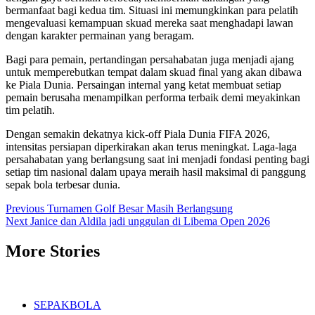
bermanfaat bagi kedua tim. Situasi ini memungkinkan para pelatih
mengevaluasi kemampuan skuad mereka saat menghadapi lawan
dengan karakter permainan yang beragam.
Bagi para pemain, pertandingan persahabatan juga menjadi ajang
untuk memperebutkan tempat dalam skuad final yang akan dibawa
ke Piala Dunia. Persaingan internal yang ketat membuat setiap
pemain berusaha menampilkan performa terbaik demi meyakinkan
tim pelatih.
Dengan semakin dekatnya kick-off Piala Dunia FIFA 2026,
intensitas persiapan diperkirakan akan terus meningkat. Laga-laga
persahabatan yang berlangsung saat ini menjadi fondasi penting bagi
setiap tim nasional dalam upaya meraih hasil maksimal di panggung
sepak bola terbesar dunia.
Post
Previous
Turnamen Golf Besar Masih Berlangsung
Next
Janice dan Aldila jadi unggulan di Libema Open 2026
navigation
More Stories
SEPAKBOLA