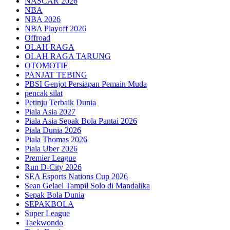
NASCAR 2026
NBA
NBA 2026
NBA Playoff 2026
Offroad
OLAH RAGA
OLAH RAGA TARUNG
OTOMOTIF
PANJAT TEBING
PBSI Genjot Persiapan Pemain Muda
pencak silat
Petinju Terbaik Dunia
Piala Asia 2027
Piala Asia Sepak Bola Pantai 2026
Piala Dunia 2026
Piala Thomas 2026
Piala Uber 2026
Premier League
Run D-City 2026
SEA Esports Nations Cup 2026
Sean Gelael Tampil Solo di Mandalika
Sepak Bola Dunia
SEPAKBOLA
Super League
Taekwondo