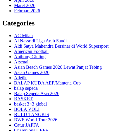
April 2026
Maret 2026
Februari 2026
Categories
AC Milan
Al Nassr di Liga Arab Saudi
Aldi Satya Mahendra Bersinar di World Supersport
American Football
Anthony Ginting
Arsenal
Asian Beach Games 2026 Lewat Panjat Tebing
Asian Games 2026
Atletik
BALAP KUDA AEF/Mantena Cup
balap sepeda
Balap Sepeda Asia 2026
BASKET
basket 3×3 global
BOLA VOLI
BULU TANGKIS
BWF World Tour 2026
Catur JAPFA
Champions UEFA