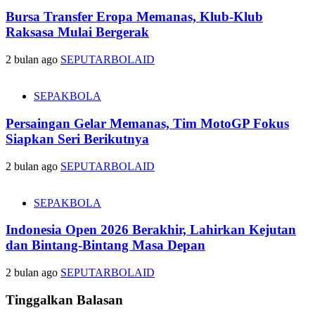
Bursa Transfer Eropa Memanas, Klub-Klub
Raksasa Mulai Bergerak
2 bulan ago
SEPUTARBOLAID
SEPAKBOLA
Persaingan Gelar Memanas, Tim MotoGP Fokus
Siapkan Seri Berikutnya
2 bulan ago
SEPUTARBOLAID
SEPAKBOLA
Indonesia Open 2026 Berakhir, Lahirkan Kejutan
dan Bintang-Bintang Masa Depan
2 bulan ago
SEPUTARBOLAID
Tinggalkan Balasan