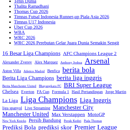
Tenis Dunia
Thalita Ramadhani
Thomas Cup 2026
Timnas Futsal Indonesia Runner-up Piala Asia 2026
Timnas U17 Indonesia
Uber Cup 2026
WBA
WRC 2026
WRC 2026 Perebutan Gelar Juara Dunia Semakin Sengit
16 Besar Liga Champions
AFC Champions League 2
Arsenal
Alexander Zverev
Alex Marquez
Anthony Joshua
berita bola
Aston Villa
Benfica
Atletico Madrid
berita liga inggris
Berita Liga Champions
BRI Super League
Berita Manchester United
Bhayangkara FC
Chelsea
Everton
FA Cup
Formula 1
Hasil Pertandingan
Jorge Martin
Liga Champions
Liga Inggris
La Liga
Manchester City
liga spanyol
Live Streaming
Manchester United
Max Verstappen
MotoGP
Persib Bandung
New York Knicks
Persik Kediri
Piala Thomas
Premier League
prediksi skor
Prediksi Bola