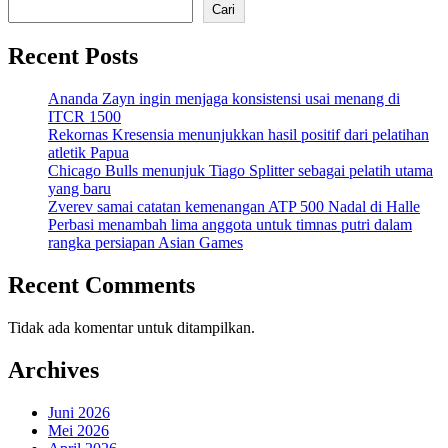
Cari
Recent Posts
Ananda Zayn ingin menjaga konsistensi usai menang di
ITCR 1500
Rekornas Kresensia menunjukkan hasil positif dari pelatihan
atletik Papua
Chicago Bulls menunjuk Tiago Splitter sebagai pelatih utama
yang baru
Zverev samai catatan kemenangan ATP 500 Nadal di Halle
Perbasi menambah lima anggota untuk timnas putri dalam
rangka persiapan Asian Games
Recent Comments
Tidak ada komentar untuk ditampilkan.
Archives
Juni 2026
Mei 2026