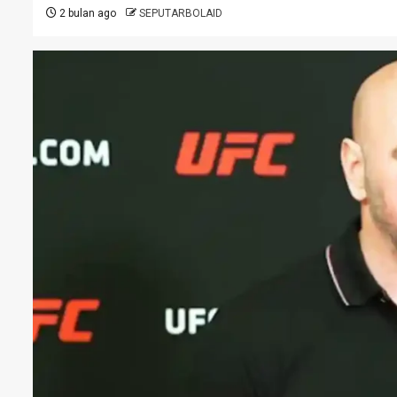
2 bulan ago
SEPUTARBOLAID