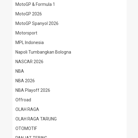
MotoGP & Formula 1
MotoGP 2026
MotoGP Spanyol 2026
Motorsport
MPL Indonesia
Napoli Tumbangkan Bologna
NASCAR 2026
NBA
NBA 2026
NBA Playoff 2026
Offroad
OLAH RAGA
OLAH RAGA TARUNG
OTOMOTIF