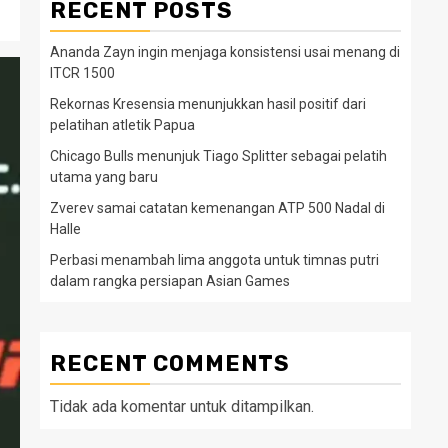
RECENT POSTS
Ananda Zayn ingin menjaga konsistensi usai menang di
ITCR 1500
Rekornas Kresensia menunjukkan hasil positif dari
pelatihan atletik Papua
Chicago Bulls menunjuk Tiago Splitter sebagai pelatih
utama yang baru
Zverev samai catatan kemenangan ATP 500 Nadal di
Halle
Perbasi menambah lima anggota untuk timnas putri
dalam rangka persiapan Asian Games
RECENT COMMENTS
Tidak ada komentar untuk ditampilkan.