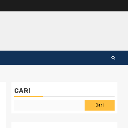
CARI
Cari