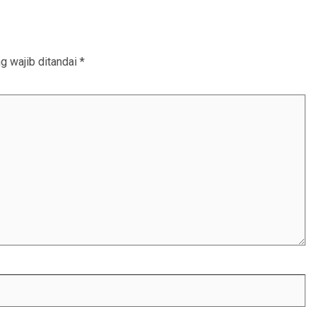
g wajib ditandai
*