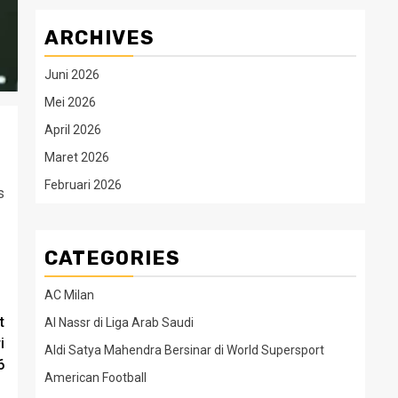
ARCHIVES
Juni 2026
Mei 2026
April 2026
Maret 2026
Februari 2026
s
CATEGORIES
AC Milan
t
Al Nassr di Liga Arab Saudi
i
Aldi Satya Mahendra Bersinar di World Supersport
6
American Football