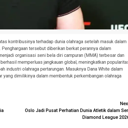
as kontribusinya terhadap dunia olahraga setelah masuk dalam
E. Penghargaan tersebut diberikan berkat perannya dalam
njadi organisasi seni bela diri campuran (MMA) terbesar dan
 berhasil memperluas jangkauan global, meningkatkan popularita
h industri olahraga pertarungan. Masuknya Dana White dalam
ar yang dimilikinya dalam membentuk perkembangan olahraga
Nex
ia
Oslo Jadi Pusat Perhatian Dunia Atletik dalam Ser
Diamond League 202