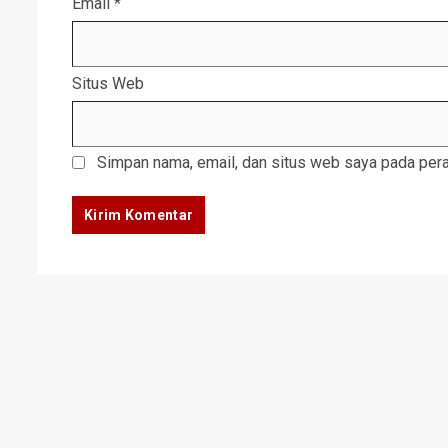
Email
*
Situs Web
Simpan nama, email, dan situs web saya pada pera