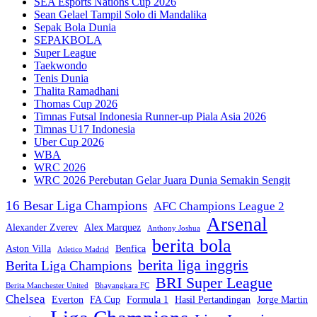
SEA Esports Nations Cup 2026
Sean Gelael Tampil Solo di Mandalika
Sepak Bola Dunia
SEPAKBOLA
Super League
Taekwondo
Tenis Dunia
Thalita Ramadhani
Thomas Cup 2026
Timnas Futsal Indonesia Runner-up Piala Asia 2026
Timnas U17 Indonesia
Uber Cup 2026
WBA
WRC 2026
WRC 2026 Perebutan Gelar Juara Dunia Semakin Sengit
16 Besar Liga Champions
AFC Champions League 2
Arsenal
Alexander Zverev
Alex Marquez
Anthony Joshua
berita bola
Aston Villa
Benfica
Atletico Madrid
berita liga inggris
Berita Liga Champions
BRI Super League
Berita Manchester United
Bhayangkara FC
Chelsea
Everton
FA Cup
Formula 1
Hasil Pertandingan
Jorge Martin