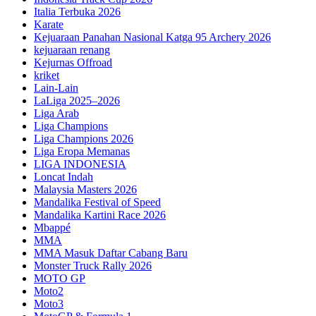
Italia Terbuka 2026
Karate
Kejuaraan Panahan Nasional Katga 95 Archery 2026
kejuaraan renang
Kejurnas Offroad
kriket
Lain-Lain
LaLiga 2025–2026
Liga Arab
Liga Champions
Liga Champions 2026
Liga Eropa Memanas
LIGA INDONESIA
Loncat Indah
Malaysia Masters 2026
Mandalika Festival of Speed
Mandalika Kartini Race 2026
Mbappé
MMA
MMA Masuk Daftar Cabang Baru
Monster Truck Rally 2026
MOTO GP
Moto2
Moto3