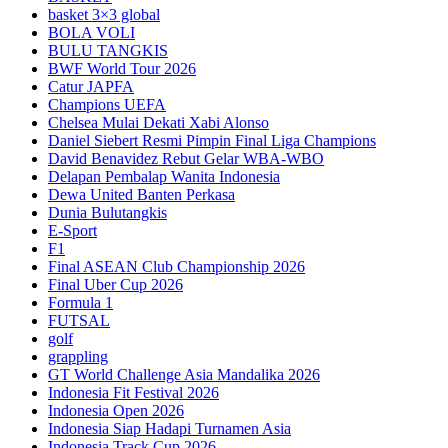
basket 3×3 global
BOLA VOLI
BULU TANGKIS
BWF World Tour 2026
Catur JAPFA
Champions UEFA
Chelsea Mulai Dekati Xabi Alonso
Daniel Siebert Resmi Pimpin Final Liga Champions
David Benavidez Rebut Gelar WBA-WBO
Delapan Pembalap Wanita Indonesia
Dewa United Banten Perkasa
Dunia Bulutangkis
E-Sport
F1
Final ASEAN Club Championship 2026
Final Uber Cup 2026
Formula 1
FUTSAL
golf
grappling
GT World Challenge Asia Mandalika 2026
Indonesia Fit Festival 2026
Indonesia Open 2026
Indonesia Siap Hadapi Turnamen Asia
Indonesia Track Cup 2026