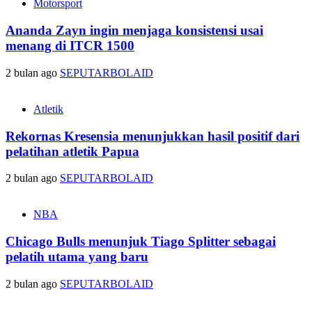
Motorsport
Ananda Zayn ingin menjaga konsistensi usai
menang di ITCR 1500
2 bulan ago
SEPUTARBOLAID
Atletik
Rekornas Kresensia menunjukkan hasil positif dari
pelatihan atletik Papua
2 bulan ago
SEPUTARBOLAID
NBA
Chicago Bulls menunjuk Tiago Splitter sebagai
pelatih utama yang baru
2 bulan ago
SEPUTARBOLAID