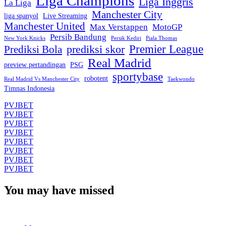
Liga Champions
Liga Inggris
La Liga
Manchester City
liga spanyol
Live Streaming
Manchester United
Max Verstappen
MotoGP
Persib Bandung
New York Knicks
Persik Kediri
Piala Thomas
Premier League
prediksi skor
Prediksi Bola
Real Madrid
preview pertandingan
PSG
sportybase
robotent
Real Madrid Vs Manchester City
Taekwondo
Timnas Indonesia
PVJBET
PVJBET
PVJBET
PVJBET
PVJBET
PVJBET
PVJBET
PVJBET
You may have missed