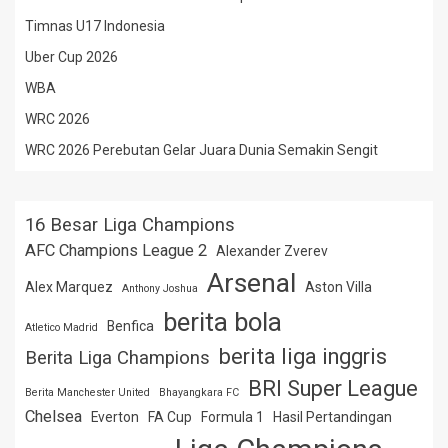
Timnas U17 Indonesia
Uber Cup 2026
WBA
WRC 2026
WRC 2026 Perebutan Gelar Juara Dunia Semakin Sengit
16 Besar Liga Champions
AFC Champions League 2
Alexander Zverev
Arsenal
Alex Marquez
Aston Villa
Anthony Joshua
berita bola
Benfica
Atletico Madrid
berita liga inggris
Berita Liga Champions
BRI Super League
Berita Manchester United
Bhayangkara FC
Chelsea
Everton
FA Cup
Formula 1
Hasil Pertandingan