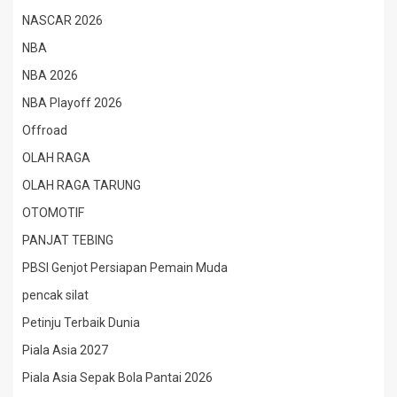
NASCAR 2026
NBA
NBA 2026
NBA Playoff 2026
Offroad
OLAH RAGA
OLAH RAGA TARUNG
OTOMOTIF
PANJAT TEBING
PBSI Genjot Persiapan Pemain Muda
pencak silat
Petinju Terbaik Dunia
Piala Asia 2027
Piala Asia Sepak Bola Pantai 2026