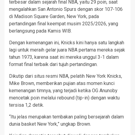
terbesar dalam sejarah final NBA, yaitu 29 poin, saat
mengalahkan San Antonio Spurs dengan skor 107-106
di Madison Square Garden, New York, pada
pertandingan final keempat musim 2025/2026, yang
berlangsung pada Kamis WIB.
Dengan kemenangan ini, Knicks kini hanya satu langkah
lagi untuk meraih gelar juara NBA pertama mereka sejak
tahun 1973, karena saat ini mereka unggul 3-1 dalam
format final terbaik dari tujuh pertandingan.
Dikutip dari situs resmi NBA, pelatih New York Knicks,
Mike Brown, memberikan pujian atas momen kunci
kemenangan timnya, yang terjadi ketika OG Anunoby
mencetak poin melalui rebound (tip-in) dengan waktu
tersisa 1,2 detik.
“Itu jelas merupakan tembakan paling bersejarah dalam
dunia basket New York,” ungkap Brown.