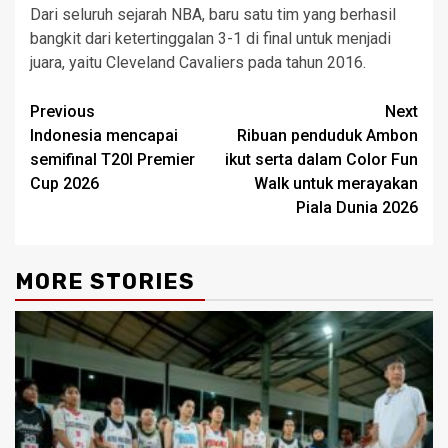
Dari seluruh sejarah NBA, baru satu tim yang berhasil
bangkit dari ketertinggalan 3-1 di final untuk menjadi
juara, yaitu Cleveland Cavaliers pada tahun 2016.
Post
Previous
Next
Indonesia mencapai
Ribuan penduduk Ambon
navigation
semifinal T20I Premier
ikut serta dalam Color Fun
Cup 2026
Walk untuk merayakan
Piala Dunia 2026
MORE STORIES