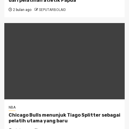
dari pelatihan atletik Papua
2 bulan ago
SEPUTARBOLAID
NBA
Chicago Bulls menunjuk Tiago Splitter sebagai
pelatih utama yang baru