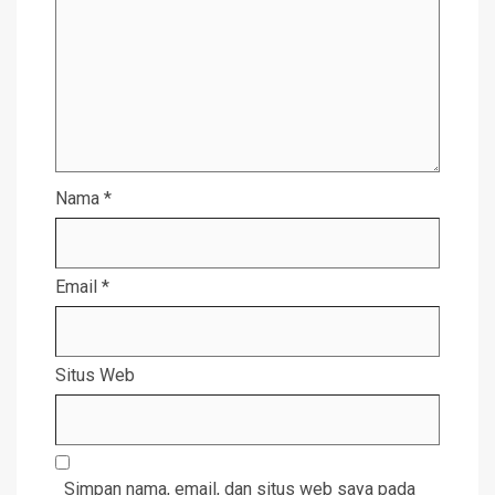
Nama
*
Email
*
Situs Web
Simpan nama, email, dan situs web saya pada