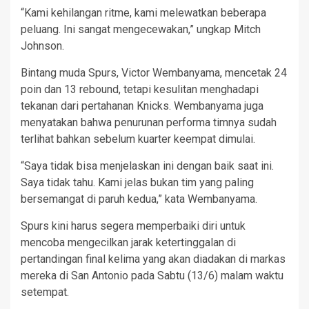
“Kami kehilangan ritme, kami melewatkan beberapa
peluang. Ini sangat mengecewakan,” ungkap Mitch
Johnson.
Bintang muda Spurs, Victor Wembanyama, mencetak 24
poin dan 13 rebound, tetapi kesulitan menghadapi
tekanan dari pertahanan Knicks. Wembanyama juga
menyatakan bahwa penurunan performa timnya sudah
terlihat bahkan sebelum kuarter keempat dimulai.
“Saya tidak bisa menjelaskan ini dengan baik saat ini.
Saya tidak tahu. Kami jelas bukan tim yang paling
bersemangat di paruh kedua,” kata Wembanyama.
Spurs kini harus segera memperbaiki diri untuk
mencoba mengecilkan jarak ketertinggalan di
pertandingan final kelima yang akan diadakan di markas
mereka di San Antonio pada Sabtu (13/6) malam waktu
setempat.