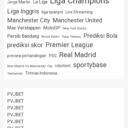
Liga Champions
La Liga
Jorge Martin
Liga Inggris
liga spanyol
Live Streaming
Manchester City
Manchester United
Max Verstappen
MotoGP
New York Knicks
Prediksi Bola
Persib Bandung
Persik Kediri
Piala Thomas
Premier League
prediksi skor
Real Madrid
preview pertandingan
PSG
sportybase
robotent
Real Madrid Vs Manchester City
Timnas Indonesia
Taekwondo
PVJBET
PVJBET
PVJBET
PVJBET
PVJBET