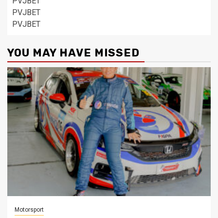
PVJBET
PVJBET
PVJBET
YOU MAY HAVE MISSED
Motorsport