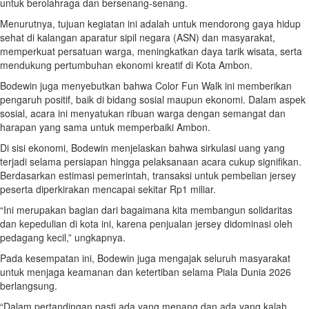
untuk berolahraga dan bersenang-senang.
Menurutnya, tujuan kegiatan ini adalah untuk mendorong gaya hidup
sehat di kalangan aparatur sipil negara (ASN) dan masyarakat,
memperkuat persatuan warga, meningkatkan daya tarik wisata, serta
mendukung pertumbuhan ekonomi kreatif di Kota Ambon.
Bodewin juga menyebutkan bahwa Color Fun Walk ini memberikan
pengaruh positif, baik di bidang sosial maupun ekonomi. Dalam aspek
sosial, acara ini menyatukan ribuan warga dengan semangat dan
harapan yang sama untuk memperbaiki Ambon.
Di sisi ekonomi, Bodewin menjelaskan bahwa sirkulasi uang yang
terjadi selama persiapan hingga pelaksanaan acara cukup signifikan.
Berdasarkan estimasi pemerintah, transaksi untuk pembelian jersey
peserta diperkirakan mencapai sekitar Rp1 miliar.
“Ini merupakan bagian dari bagaimana kita membangun solidaritas
dan kepedulian di kota ini, karena penjualan jersey didominasi oleh
pedagang kecil,” ungkapnya.
Pada kesempatan ini, Bodewin juga mengajak seluruh masyarakat
untuk menjaga keamanan dan ketertiban selama Piala Dunia 2026
berlangsung.
“Dalam pertandingan pasti ada yang menang dan ada yang kalah.