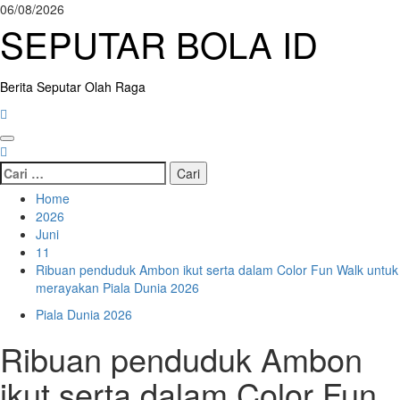
Skip
06/08/2026
to
SEPUTAR BOLA ID
content
Berita Seputar Olah Raga
Primary
Menu
Cari
untuk:
Home
2026
Juni
11
Ribuan penduduk Ambon ikut serta dalam Color Fun Walk untuk
merayakan Piala Dunia 2026
Piala Dunia 2026
Ribuan penduduk Ambon
ikut serta dalam Color Fun