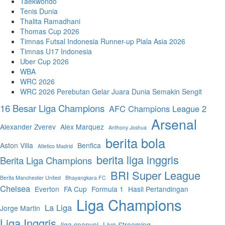
Taekwondo
Tenis Dunia
Thalita Ramadhani
Thomas Cup 2026
Timnas Futsal Indonesia Runner-up Piala Asia 2026
Timnas U17 Indonesia
Uber Cup 2026
WBA
WRC 2026
WRC 2026 Perebutan Gelar Juara Dunia Semakin Sengit
16 Besar Liga Champions
AFC Champions League 2
Arsenal
Alexander Zverev
Alex Marquez
Anthony Joshua
berita bola
Aston Villa
Benfica
Atletico Madrid
berita liga inggris
Berita Liga Champions
BRI Super League
Berita Manchester United
Bhayangkara FC
Chelsea
Everton
FA Cup
Formula 1
Hasil Pertandingan
Liga Champions
La Liga
Jorge Martin
Liga Inggris
liga spanyol
Live Streaming