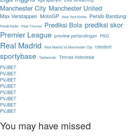
Manchester City
Manchester United
Max Verstappen
MotoGP
Persib Bandung
New York Knicks
prediksi skor
Prediksi Bola
Persik Kediri
Piala Thomas
Premier League
preview pertandingan
PSG
Real Madrid
robotent
Real Madrid Vs Manchester City
sportybase
Timnas Indonesia
Taekwondo
PVJBET
PVJBET
PVJBET
PVJBET
PVJBET
PVJBET
PVJBET
PVJBET
You may have missed