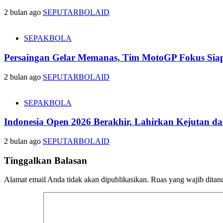
2 bulan ago
SEPUTARBOLAID
SEPAKBOLA
Persaingan Gelar Memanas, Tim MotoGP Fokus Siap
2 bulan ago
SEPUTARBOLAID
SEPAKBOLA
Indonesia Open 2026 Berakhir, Lahirkan Kejutan d
2 bulan ago
SEPUTARBOLAID
Tinggalkan Balasan
Alamat email Anda tidak akan dipublikasikan.
Ruas yang wajib ditan