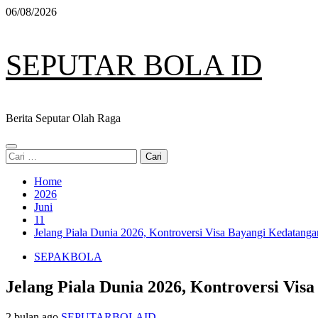
Skip
06/08/2026
to
content
SEPUTAR BOLA ID
Berita Seputar Olah Raga
Primary
Cari
Menu
untuk:
Home
2026
Juni
11
Jelang Piala Dunia 2026, Kontroversi Visa Bayangi Kedatangan
SEPAKBOLA
Jelang Piala Dunia 2026, Kontroversi Vis
2 bulan ago
SEPUTARBOLAID