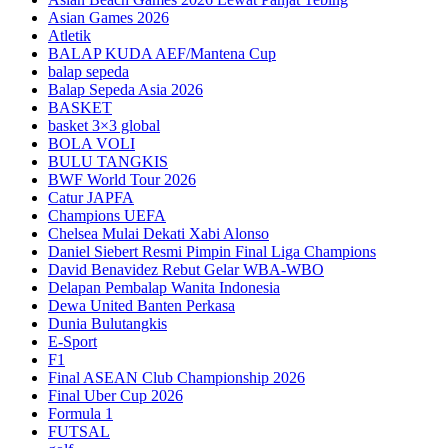
Asian Games 2026
Atletik
BALAP KUDA AEF/Mantena Cup
balap sepeda
Balap Sepeda Asia 2026
BASKET
basket 3×3 global
BOLA VOLI
BULU TANGKIS
BWF World Tour 2026
Catur JAPFA
Champions UEFA
Chelsea Mulai Dekati Xabi Alonso
Daniel Siebert Resmi Pimpin Final Liga Champions
David Benavidez Rebut Gelar WBA-WBO
Delapan Pembalap Wanita Indonesia
Dewa United Banten Perkasa
Dunia Bulutangkis
E-Sport
F1
Final ASEAN Club Championship 2026
Final Uber Cup 2026
Formula 1
FUTSAL