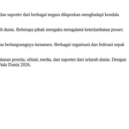
 dan suporter dari berbagai negara dilaporkan menghadapi kendala
r di dunia. Beberapa pihak mengaku mengalami keterlambatan proses
a berlangsungnya turnamen. Berbagai organisasi dan federasi sepak
nan peserta, ofisial, media, dan suporter dari seluruh dunia. Dengan
Piala Dunia 2026.