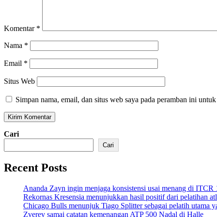
Komentar
*
Nama
*
Email
*
Situs Web
Simpan nama, email, dan situs web saya pada peramban ini untuk
Cari
Cari
Recent Posts
Ananda Zayn ingin menjaga konsistensi usai menang di ITCR
Rekornas Kresensia menunjukkan hasil positif dari pelatihan at
Chicago Bulls menunjuk Tiago Splitter sebagai pelatih utama y
Zverev samai catatan kemenangan ATP 500 Nadal di Halle