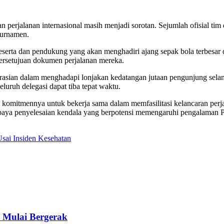
 perjalanan internasional masih menjadi sorotan. Sejumlah ofisial tim
turnamen.
peserta dan pendukung yang akan menghadiri ajang sepak bola terbesa
 persetujuan dokumen perjalanan mereka.
rasian dalam menghadapi lonjakan kedatangan jutaan pengunjung selam
uruh delegasi dapat tiba tepat waktu.
komitmennya untuk bekerja sama dalam memfasilitasi kelancaran perjala
a upaya penyelesaian kendala yang berpotensi memengaruhi pengalaman 
Usai Insiden Kesehatan
 Mulai Bergerak