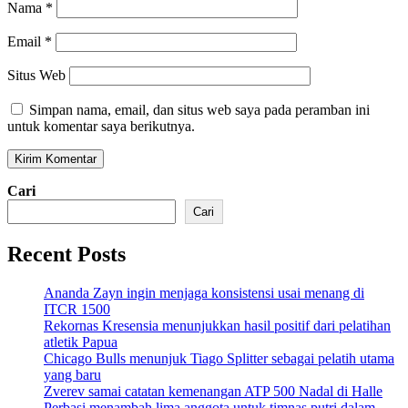
Nama
*
Email
*
Situs Web
Simpan nama, email, dan situs web saya pada peramban ini
untuk komentar saya berikutnya.
Cari
Cari
Recent Posts
Ananda Zayn ingin menjaga konsistensi usai menang di
ITCR 1500
Rekornas Kresensia menunjukkan hasil positif dari pelatihan
atletik Papua
Chicago Bulls menunjuk Tiago Splitter sebagai pelatih utama
yang baru
Zverev samai catatan kemenangan ATP 500 Nadal di Halle
Perbasi menambah lima anggota untuk timnas putri dalam