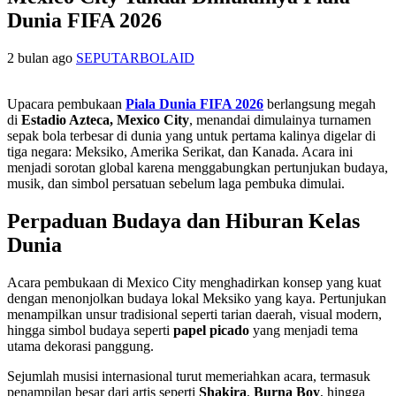
Dunia FIFA 2026
2 bulan ago
SEPUTARBOLAID
Upacara pembukaan
Piala Dunia FIFA 2026
berlangsung megah
di
Estadio Azteca, Mexico City
, menandai dimulainya turnamen
sepak bola terbesar di dunia yang untuk pertama kalinya digelar di
tiga negara: Meksiko, Amerika Serikat, dan Kanada. Acara ini
menjadi sorotan global karena menggabungkan pertunjukan budaya,
musik, dan simbol persatuan sebelum laga pembuka dimulai.
Perpaduan Budaya dan Hiburan Kelas
Dunia
Acara pembukaan di Mexico City menghadirkan konsep yang kuat
dengan menonjolkan budaya lokal Meksiko yang kaya. Pertunjukan
menampilkan unsur tradisional seperti tarian daerah, visual modern,
hingga simbol budaya seperti
papel picado
yang menjadi tema
utama dekorasi panggung.
Sejumlah musisi internasional turut memeriahkan acara, termasuk
penampilan besar dari artis seperti
Shakira
,
Burna Boy
, hingga