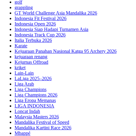
golf
grappling
GT World Challenge Asia Mandalika 2026
Indonesia Fit Festival 2026
Indonesia Open 2026
Indonesia Siap Hadapi Turnamen Asia
Indonesia Track Cup 2026
Italia Terbuka 2026
Karate
Kejuaraan Panahan Nasional Katga 95 Archery 2026
kejuaraan renang
Kejurnas Offroad
kriket
Lain-Lain
LaLiga 2025–2026
Liga Arab
Liga Champions
Liga Champions 2026
Liga Eropa Memanas
LIGA INDONESIA
Loncat Indah
Malaysia Masters 2026
Mandalika Festival of Speed
Mandalika Kartini Race 2026
Mbappé