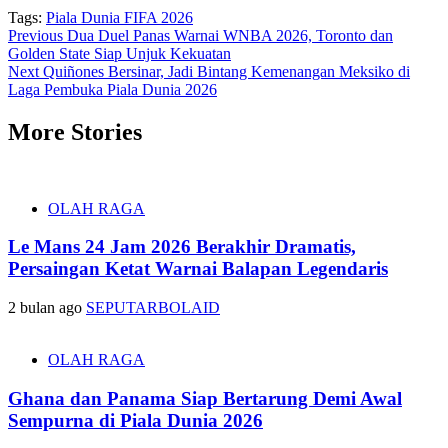
Tags:
Piala Dunia FIFA 2026
Post
Previous
Dua Duel Panas Warnai WNBA 2026, Toronto dan
Golden State Siap Unjuk Kekuatan
navigation
Next
Quiñones Bersinar, Jadi Bintang Kemenangan Meksiko di
Laga Pembuka Piala Dunia 2026
More Stories
OLAH RAGA
Le Mans 24 Jam 2026 Berakhir Dramatis,
Persaingan Ketat Warnai Balapan Legendaris
2 bulan ago
SEPUTARBOLAID
OLAH RAGA
Ghana dan Panama Siap Bertarung Demi Awal
Sempurna di Piala Dunia 2026