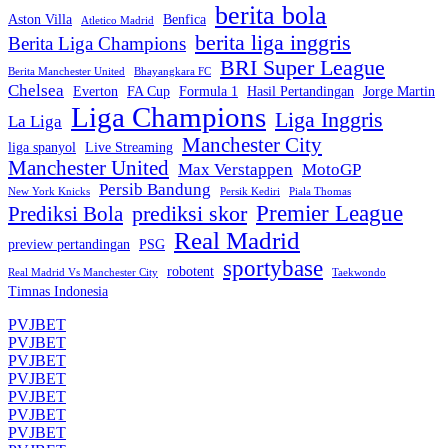
berita bola
Aston Villa
Benfica
Atletico Madrid
berita liga inggris
Berita Liga Champions
BRI Super League
Berita Manchester United
Bhayangkara FC
Chelsea
Everton
FA Cup
Formula 1
Hasil Pertandingan
Jorge Martin
Liga Champions
Liga Inggris
La Liga
Manchester City
liga spanyol
Live Streaming
Manchester United
Max Verstappen
MotoGP
Persib Bandung
New York Knicks
Persik Kediri
Piala Thomas
Premier League
prediksi skor
Prediksi Bola
Real Madrid
preview pertandingan
PSG
sportybase
robotent
Real Madrid Vs Manchester City
Taekwondo
Timnas Indonesia
PVJBET
PVJBET
PVJBET
PVJBET
PVJBET
PVJBET
PVJBET