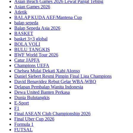
Asian Beach Games 2026 Lewat Panjat Tebing
Asian Games 2026
Atletik
BALAP KUDA AEF/Mantena Cup
balap sepeda
Balap Sepeda Asia 2026
BASKET
basket 3×3 global
BOLA VOLI
BULU TANGKIS
BWF World Tour 2026
Catur JAPFA
Champions UEFA
Chelsea Mulai Dekati Xabi Alonso
Daniel Siebert Resmi Pimpin Final Liga Champions
David Benavidez Rebut Gelar WBA-WBO
Delapan Pembalap Wanita Indonesia
Dewa United Banten Perkasa
Dunia Bulutangkis
E-Sport
F1
Final ASEAN Club Championship 2026
Final Uber Cup 2026
Formula 1
FUTSAL