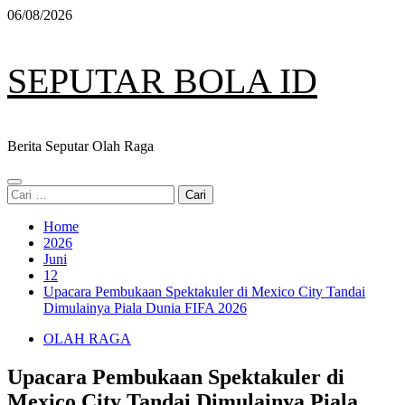
Skip
06/08/2026
to
content
SEPUTAR BOLA ID
Berita Seputar Olah Raga
Primary
Cari
Menu
untuk:
Home
2026
Juni
12
Upacara Pembukaan Spektakuler di Mexico City Tandai
Dimulainya Piala Dunia FIFA 2026
OLAH RAGA
Upacara Pembukaan Spektakuler di
Mexico City Tandai Dimulainya Piala