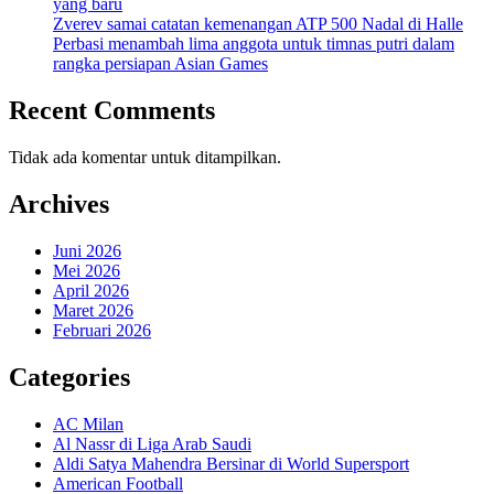
yang baru
Zverev samai catatan kemenangan ATP 500 Nadal di Halle
Perbasi menambah lima anggota untuk timnas putri dalam
rangka persiapan Asian Games
Recent Comments
Tidak ada komentar untuk ditampilkan.
Archives
Juni 2026
Mei 2026
April 2026
Maret 2026
Februari 2026
Categories
AC Milan
Al Nassr di Liga Arab Saudi
Aldi Satya Mahendra Bersinar di World Supersport
American Football