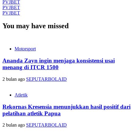
PVJBET
PVJBET
PVJBET
You may have missed
Motorsport
Ananda Zayn ingin menjaga konsistensi usai
menang di ITCR 1500
2 bulan ago
SEPUTARBOLAID
Atletik
Rekornas Kresensia menunjukkan hasil positif dari
pelatihan atletik Papua
2 bulan ago
SEPUTARBOLAID