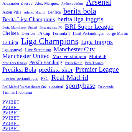
Arsenal
Alexander Zverev
Alex Marquez
Anthony Joshua
berita bola
Aston Villa
Benfica
Atletico Madrid
berita liga inggris
Berita Liga Champions
BRI Super League
Berita Manchester United
Bhayangkara FC
Chelsea
Everton
FA Cup
Formula 1
Hasil Pertandingan
Jorge Martin
Liga Champions
Liga Inggris
La Liga
Manchester City
liga spanyol
Live Streaming
Manchester United
Max Verstappen
MotoGP
Persib Bandung
New York Knicks
Persik Kediri
Piala Thomas
Premier League
prediksi skor
Prediksi Bola
Real Madrid
preview pertandingan
PSG
sportybase
robotent
Real Madrid Vs Manchester City
Taekwondo
Timnas Indonesia
PVJBET
PVJBET
PVJBET
PVJBET
PVJBET
PVJBET