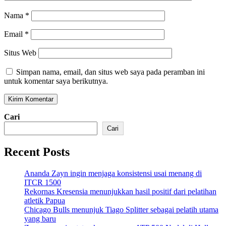
Nama
*
Email
*
Situs Web
Simpan nama, email, dan situs web saya pada peramban ini
untuk komentar saya berikutnya.
Cari
Cari
Recent Posts
Ananda Zayn ingin menjaga konsistensi usai menang di
ITCR 1500
Rekornas Kresensia menunjukkan hasil positif dari pelatihan
atletik Papua
Chicago Bulls menunjuk Tiago Splitter sebagai pelatih utama
yang baru