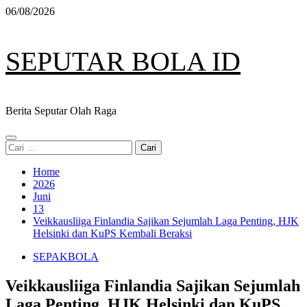
Skip
06/08/2026
to
content
SEPUTAR BOLA ID
Berita Seputar Olah Raga
Primary
Cari
Menu
untuk:
Home
2026
Juni
13
Veikkausliiga Finlandia Sajikan Sejumlah Laga Penting, HJK
Helsinki dan KuPS Kembali Beraksi
SEPAKBOLA
Veikkausliiga Finlandia Sajikan Sejumlah
Laga Penting, HJK Helsinki dan KuPS