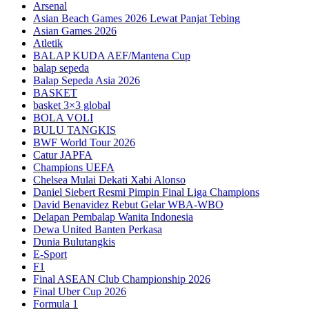
Arsenal
Asian Beach Games 2026 Lewat Panjat Tebing
Asian Games 2026
Atletik
BALAP KUDA AEF/Mantena Cup
balap sepeda
Balap Sepeda Asia 2026
BASKET
basket 3×3 global
BOLA VOLI
BULU TANGKIS
BWF World Tour 2026
Catur JAPFA
Champions UEFA
Chelsea Mulai Dekati Xabi Alonso
Daniel Siebert Resmi Pimpin Final Liga Champions
David Benavidez Rebut Gelar WBA-WBO
Delapan Pembalap Wanita Indonesia
Dewa United Banten Perkasa
Dunia Bulutangkis
E-Sport
F1
Final ASEAN Club Championship 2026
Final Uber Cup 2026
Formula 1