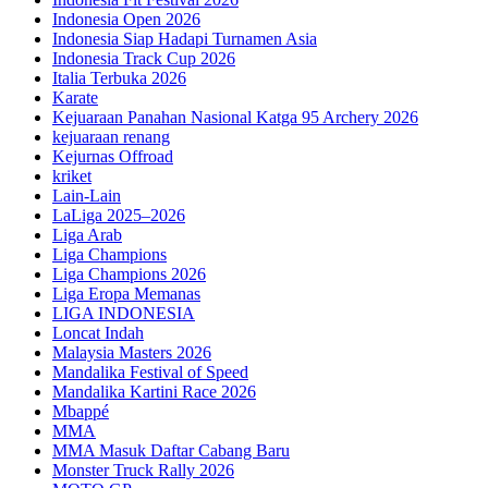
Indonesia Open 2026
Indonesia Siap Hadapi Turnamen Asia
Indonesia Track Cup 2026
Italia Terbuka 2026
Karate
Kejuaraan Panahan Nasional Katga 95 Archery 2026
kejuaraan renang
Kejurnas Offroad
kriket
Lain-Lain
LaLiga 2025–2026
Liga Arab
Liga Champions
Liga Champions 2026
Liga Eropa Memanas
LIGA INDONESIA
Loncat Indah
Malaysia Masters 2026
Mandalika Festival of Speed
Mandalika Kartini Race 2026
Mbappé
MMA
MMA Masuk Daftar Cabang Baru
Monster Truck Rally 2026