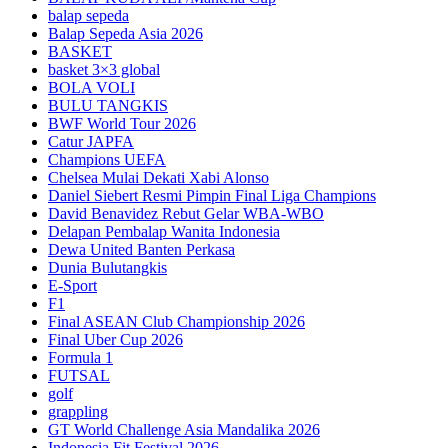
balap sepeda
Balap Sepeda Asia 2026
BASKET
basket 3×3 global
BOLA VOLI
BULU TANGKIS
BWF World Tour 2026
Catur JAPFA
Champions UEFA
Chelsea Mulai Dekati Xabi Alonso
Daniel Siebert Resmi Pimpin Final Liga Champions
David Benavidez Rebut Gelar WBA-WBO
Delapan Pembalap Wanita Indonesia
Dewa United Banten Perkasa
Dunia Bulutangkis
E-Sport
F1
Final ASEAN Club Championship 2026
Final Uber Cup 2026
Formula 1
FUTSAL
golf
grappling
GT World Challenge Asia Mandalika 2026
Indonesia Fit Festival 2026