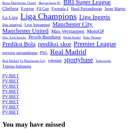
BRI Super League
Berita Manchester United
Bhayangkara FC
Chelsea
Everton
FA Cup
Formula 1
Hasil Pertandingan
Jorge Martin
Liga Champions
Liga Inggris
La Liga
Manchester City
liga spanyol
Live Streaming
Manchester United
Max Verstappen
MotoGP
Persib Bandung
New York Knicks
Persik Kediri
Piala Thomas
Premier League
prediksi skor
Prediksi Bola
Real Madrid
preview pertandingan
PSG
sportybase
robotent
Real Madrid Vs Manchester City
Taekwondo
Timnas Indonesia
PVJBET
PVJBET
PVJBET
PVJBET
PVJBET
PVJBET
PVJBET
PVJBET
You may have missed