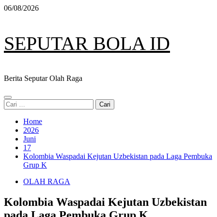
Skip
06/08/2026
to
content
SEPUTAR BOLA ID
Berita Seputar Olah Raga
Primary
Cari
Menu
untuk:
Home
2026
Juni
17
Kolombia Waspadai Kejutan Uzbekistan pada Laga Pembuka
Grup K
OLAH RAGA
Kolombia Waspadai Kejutan Uzbekistan
pada Laga Pembuka Grup K