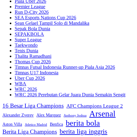
Piala Uber 2026
Premier League
Run D-City 2026
SEA Esports Nations Cup 2026
Sean Gelael Tampil Solo di Mandalika
Sepak Bola Dunia
SEPAKBOLA
Super League
Taekwondo
Tenis Dunia
Thalita Ramadhani
Thomas Cup 2026
Timnas Futsal Indonesia Runner-up Piala Asia 2026
Timnas U17 Indonesia
Uber Cup 2026
WBA
WRC 2026
WRC 2026 Perebutan Gelar Juara Dunia Semakin Sengit
16 Besar Liga Champions
AFC Champions League 2
Arsenal
Alexander Zverev
Alex Marquez
Anthony Joshua
berita bola
Aston Villa
Benfica
Atletico Madrid
berita liga inggris
Berita Liga Champions