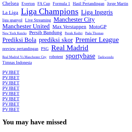
Chelsea
Everton
FA Cup
Formula 1
Hasil Pertandingan
Jorge Martin
Liga Champions
Liga Inggris
La Liga
Manchester City
liga spanyol
Live Streaming
Manchester United
Max Verstappen
MotoGP
Persib Bandung
New York Knicks
Persik Kediri
Piala Thomas
Premier League
prediksi skor
Prediksi Bola
Real Madrid
preview pertandingan
PSG
sportybase
robotent
Real Madrid Vs Manchester City
Taekwondo
Timnas Indonesia
PVJBET
PVJBET
PVJBET
PVJBET
PVJBET
PVJBET
PVJBET
PVJBET
You may have missed