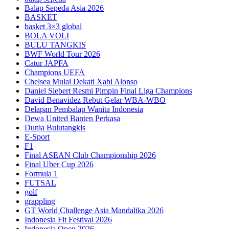
Balap Sepeda Asia 2026
BASKET
basket 3×3 global
BOLA VOLI
BULU TANGKIS
BWF World Tour 2026
Catur JAPFA
Champions UEFA
Chelsea Mulai Dekati Xabi Alonso
Daniel Siebert Resmi Pimpin Final Liga Champions
David Benavidez Rebut Gelar WBA-WBO
Delapan Pembalap Wanita Indonesia
Dewa United Banten Perkasa
Dunia Bulutangkis
E-Sport
F1
Final ASEAN Club Championship 2026
Final Uber Cup 2026
Formula 1
FUTSAL
golf
grappling
GT World Challenge Asia Mandalika 2026
Indonesia Fit Festival 2026
Indonesia Open 2026