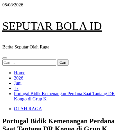
Skip
05/08/2026
to
content
SEPUTAR BOLA ID
Berita Seputar Olah Raga
Primary
Cari
Menu
untuk:
Home
2026
Juni
17
Portugal Bidik Kemenangan Perdana Saat Tantang DR
Kongo di Grup K
OLAH RAGA
Portugal Bidik Kemenangan Perdana
Saat Tantang DR Kongo di Grup K