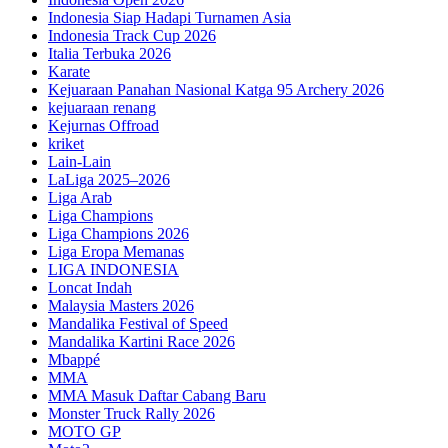
Indonesia Siap Hadapi Turnamen Asia
Indonesia Track Cup 2026
Italia Terbuka 2026
Karate
Kejuaraan Panahan Nasional Katga 95 Archery 2026
kejuaraan renang
Kejurnas Offroad
kriket
Lain-Lain
LaLiga 2025–2026
Liga Arab
Liga Champions
Liga Champions 2026
Liga Eropa Memanas
LIGA INDONESIA
Loncat Indah
Malaysia Masters 2026
Mandalika Festival of Speed
Mandalika Kartini Race 2026
Mbappé
MMA
MMA Masuk Daftar Cabang Baru
Monster Truck Rally 2026
MOTO GP