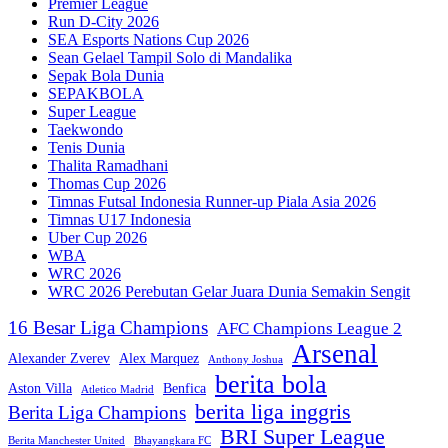
Premier League
Run D-City 2026
SEA Esports Nations Cup 2026
Sean Gelael Tampil Solo di Mandalika
Sepak Bola Dunia
SEPAKBOLA
Super League
Taekwondo
Tenis Dunia
Thalita Ramadhani
Thomas Cup 2026
Timnas Futsal Indonesia Runner-up Piala Asia 2026
Timnas U17 Indonesia
Uber Cup 2026
WBA
WRC 2026
WRC 2026 Perebutan Gelar Juara Dunia Semakin Sengit
16 Besar Liga Champions
AFC Champions League 2
Arsenal
Alexander Zverev
Alex Marquez
Anthony Joshua
berita bola
Aston Villa
Benfica
Atletico Madrid
berita liga inggris
Berita Liga Champions
BRI Super League
Berita Manchester United
Bhayangkara FC