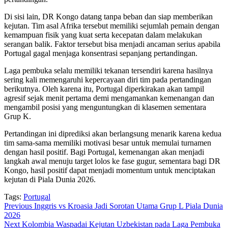
Di sisi lain, DR Kongo datang tanpa beban dan siap memberikan
kejutan. Tim asal Afrika tersebut memiliki sejumlah pemain dengan
kemampuan fisik yang kuat serta kecepatan dalam melakukan
serangan balik. Faktor tersebut bisa menjadi ancaman serius apabila
Portugal gagal menjaga konsentrasi sepanjang pertandingan.
Laga pembuka selalu memiliki tekanan tersendiri karena hasilnya
sering kali memengaruhi kepercayaan diri tim pada pertandingan
berikutnya. Oleh karena itu, Portugal diperkirakan akan tampil
agresif sejak menit pertama demi mengamankan kemenangan dan
mengambil posisi yang menguntungkan di klasemen sementara
Grup K.
Pertandingan ini diprediksi akan berlangsung menarik karena kedua
tim sama-sama memiliki motivasi besar untuk memulai turnamen
dengan hasil positif. Bagi Portugal, kemenangan akan menjadi
langkah awal menuju target lolos ke fase gugur, sementara bagi DR
Kongo, hasil positif dapat menjadi momentum untuk menciptakan
kejutan di Piala Dunia 2026.
Tags:
Portugal
Post
Previous
Inggris vs Kroasia Jadi Sorotan Utama Grup L Piala Dunia
2026
navigation
Next
Kolombia Waspadai Kejutan Uzbekistan pada Laga Pembuka