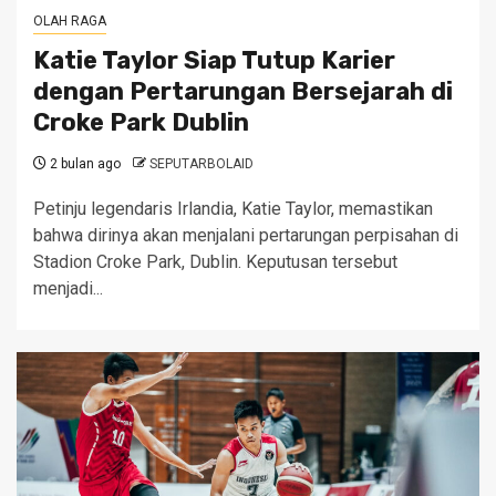
OLAH RAGA
Katie Taylor Siap Tutup Karier
dengan Pertarungan Bersejarah di
Croke Park Dublin
2 bulan ago
SEPUTARBOLAID
Petinju legendaris Irlandia, Katie Taylor, memastikan
bahwa dirinya akan menjalani pertarungan perpisahan di
Stadion Croke Park, Dublin. Keputusan tersebut
menjadi...