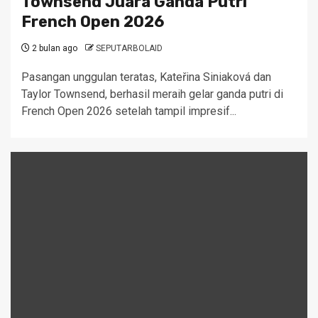
Townsend Juara Ganda Putri
French Open 2026
2 bulan ago
SEPUTARBOLAID
Pasangan unggulan teratas, Kateřina Siniaková dan
Taylor Townsend, berhasil meraih gelar ganda putri di
French Open 2026 setelah tampil impresif...