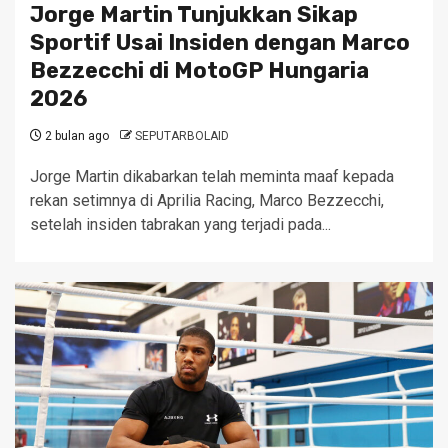
Jorge Martin Tunjukkan Sikap
Sportif Usai Insiden dengan Marco
Bezzecchi di MotoGP Hungaria
2026
2 bulan ago
SEPUTARBOLAID
Jorge Martin dikabarkan telah meminta maaf kepada
rekan setimnya di Aprilia Racing, Marco Bezzecchi,
setelah insiden tabrakan yang terjadi pada...