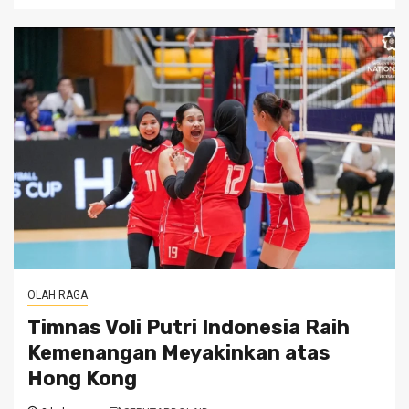
OLAH RAGA
Timnas Voli Putri Indonesia Raih
Kemenangan Meyakinkan atas
Hong Kong