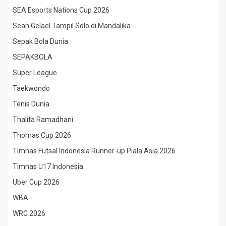
SEA Esports Nations Cup 2026
Sean Gelael Tampil Solo di Mandalika
Sepak Bola Dunia
SEPAKBOLA
Super League
Taekwondo
Tenis Dunia
Thalita Ramadhani
Thomas Cup 2026
Timnas Futsal Indonesia Runner-up Piala Asia 2026
Timnas U17 Indonesia
Uber Cup 2026
WBA
WRC 2026