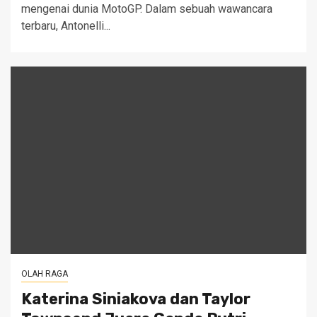
mengenai dunia MotoGP. Dalam sebuah wawancara
terbaru, Antonelli...
OLAH RAGA
Katerina Siniakova dan Taylor