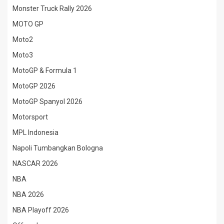
Monster Truck Rally 2026
MOTO GP
Moto2
Moto3
MotoGP & Formula 1
MotoGP 2026
MotoGP Spanyol 2026
Motorsport
MPL Indonesia
Napoli Tumbangkan Bologna
NASCAR 2026
NBA
NBA 2026
NBA Playoff 2026