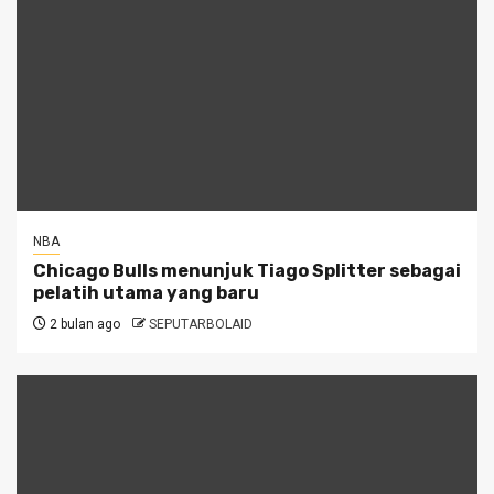
NBA
Chicago Bulls menunjuk Tiago Splitter sebagai
pelatih utama yang baru
2 bulan ago
SEPUTARBOLAID