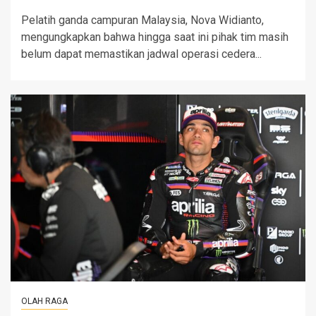
Pelatih ganda campuran Malaysia, Nova Widianto,
mengungkapkan bahwa hingga saat ini pihak tim masih
belum dapat memastikan jadwal operasi cedera...
OLAH RAGA