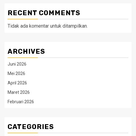
RECENT COMMENTS
Tidak ada komentar untuk ditampilkan.
ARCHIVES
Juni 2026
Mei 2026
April 2026
Maret 2026
Februari 2026
CATEGORIES