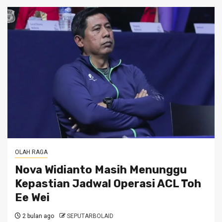
OLAH RAGA
Nova Widianto Masih Menunggu
Kepastian Jadwal Operasi ACL Toh
Ee Wei
2 bulan ago
SEPUTARBOLAID