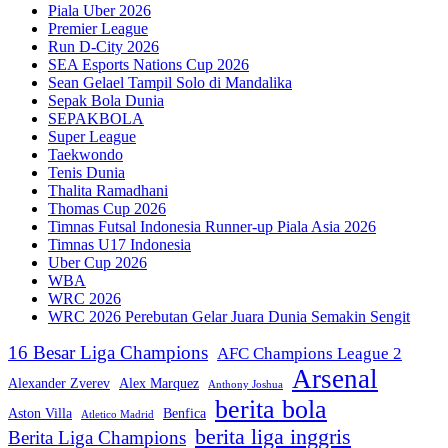
Piala Uber 2026
Premier League
Run D-City 2026
SEA Esports Nations Cup 2026
Sean Gelael Tampil Solo di Mandalika
Sepak Bola Dunia
SEPAKBOLA
Super League
Taekwondo
Tenis Dunia
Thalita Ramadhani
Thomas Cup 2026
Timnas Futsal Indonesia Runner-up Piala Asia 2026
Timnas U17 Indonesia
Uber Cup 2026
WBA
WRC 2026
WRC 2026 Perebutan Gelar Juara Dunia Semakin Sengit
16 Besar Liga Champions
AFC Champions League 2
Arsenal
Alexander Zverev
Alex Marquez
Anthony Joshua
berita bola
Aston Villa
Benfica
Atletico Madrid
berita liga inggris
Berita Liga Champions