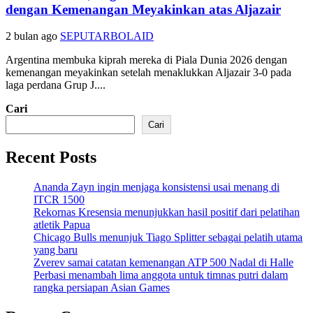
dengan Kemenangan Meyakinkan atas Aljazair
2 bulan ago
SEPUTARBOLAID
Argentina membuka kiprah mereka di Piala Dunia 2026 dengan
kemenangan meyakinkan setelah menaklukkan Aljazair 3-0 pada
laga perdana Grup J....
Cari
Cari
Recent Posts
Ananda Zayn ingin menjaga konsistensi usai menang di
ITCR 1500
Rekornas Kresensia menunjukkan hasil positif dari pelatihan
atletik Papua
Chicago Bulls menunjuk Tiago Splitter sebagai pelatih utama
yang baru
Zverev samai catatan kemenangan ATP 500 Nadal di Halle
Perbasi menambah lima anggota untuk timnas putri dalam
rangka persiapan Asian Games