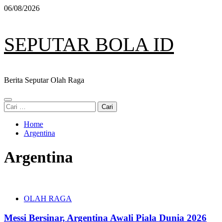
Skip
06/08/2026
to
content
SEPUTAR BOLA ID
Berita Seputar Olah Raga
Primary
Cari
Menu
untuk:
Home
Argentina
Argentina
OLAH RAGA
Messi Bersinar, Argentina Awali Piala Dunia 2026