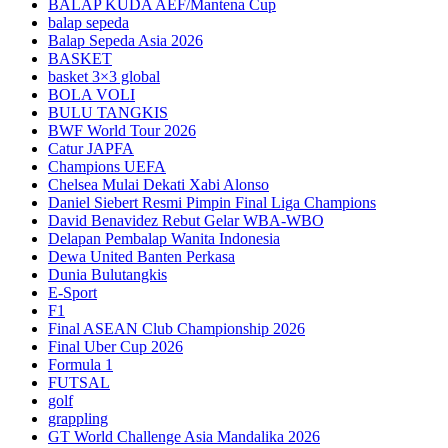
BALAP KUDA AEF/Mantena Cup
balap sepeda
Balap Sepeda Asia 2026
BASKET
basket 3×3 global
BOLA VOLI
BULU TANGKIS
BWF World Tour 2026
Catur JAPFA
Champions UEFA
Chelsea Mulai Dekati Xabi Alonso
Daniel Siebert Resmi Pimpin Final Liga Champions
David Benavidez Rebut Gelar WBA-WBO
Delapan Pembalap Wanita Indonesia
Dewa United Banten Perkasa
Dunia Bulutangkis
E-Sport
F1
Final ASEAN Club Championship 2026
Final Uber Cup 2026
Formula 1
FUTSAL
golf
grappling
GT World Challenge Asia Mandalika 2026