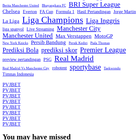
BRI Super League
Berita Manchester United
Bhayangkara FC
Chelsea
Everton
FA Cup
Formula 1
Hasil Pertandingan
Jorge Martin
Liga Champions
Liga Inggris
La Liga
Manchester City
liga spanyol
Live Streaming
Manchester United
Max Verstappen
MotoGP
Persib Bandung
New York Knicks
Persik Kediri
Piala Thomas
Premier League
prediksi skor
Prediksi Bola
Real Madrid
preview pertandingan
PSG
sportybase
robotent
Real Madrid Vs Manchester City
Taekwondo
Timnas Indonesia
PVJBET
PVJBET
PVJBET
PVJBET
PVJBET
PVJBET
PVJBET
PVJBET
You may have missed