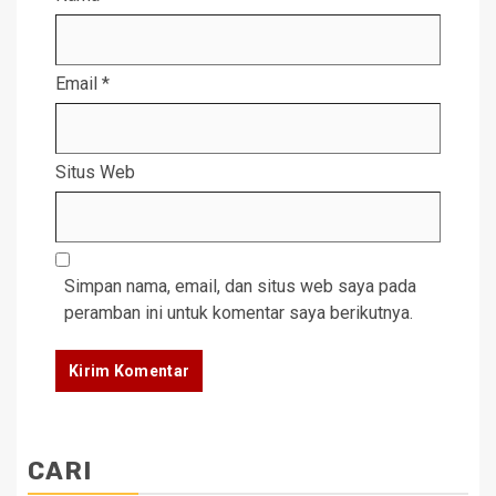
Email
*
Situs Web
Simpan nama, email, dan situs web saya pada
peramban ini untuk komentar saya berikutnya.
CARI