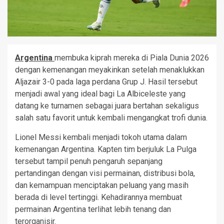
Argentina
membuka kiprah mereka di Piala Dunia 2026
dengan kemenangan meyakinkan setelah menaklukkan
Aljazair 3-0 pada laga perdana Grup J. Hasil tersebut
menjadi awal yang ideal bagi La Albiceleste yang
datang ke turnamen sebagai juara bertahan sekaligus
salah satu favorit untuk kembali mengangkat trofi dunia.
Lionel Messi kembali menjadi tokoh utama dalam
kemenangan Argentina. Kapten tim berjuluk La Pulga
tersebut tampil penuh pengaruh sepanjang
pertandingan dengan visi permainan, distribusi bola,
dan kemampuan menciptakan peluang yang masih
berada di level tertinggi. Kehadirannya membuat
permainan Argentina terlihat lebih tenang dan
terorganisir.