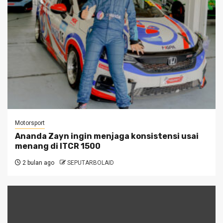
Motorsport
Ananda Zayn ingin menjaga konsistensi usai
menang di ITCR 1500
2 bulan ago
SEPUTARBOLAID