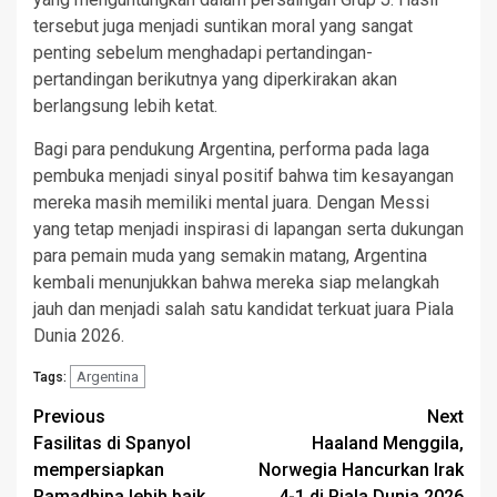
tersebut juga menjadi suntikan moral yang sangat
penting sebelum menghadapi pertandingan-
pertandingan berikutnya yang diperkirakan akan
berlangsung lebih ketat.
Bagi para pendukung Argentina, performa pada laga
pembuka menjadi sinyal positif bahwa tim kesayangan
mereka masih memiliki mental juara. Dengan Messi
yang tetap menjadi inspirasi di lapangan serta dukungan
para pemain muda yang semakin matang, Argentina
kembali menunjukkan bahwa mereka siap melangkah
jauh dan menjadi salah satu kandidat terkuat juara Piala
Dunia 2026.
Argentina
Tags:
Post
Previous
Next
Fasilitas di Spanyol
Haaland Menggila,
navigation
mempersiapkan
Norwegia Hancurkan Irak
Ramadhipa lebih baik
4-1 di Piala Dunia 2026