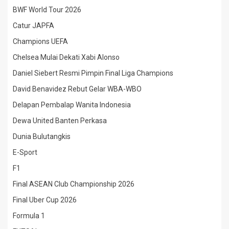
BWF World Tour 2026
Catur JAPFA
Champions UEFA
Chelsea Mulai Dekati Xabi Alonso
Daniel Siebert Resmi Pimpin Final Liga Champions
David Benavidez Rebut Gelar WBA-WBO
Delapan Pembalap Wanita Indonesia
Dewa United Banten Perkasa
Dunia Bulutangkis
E-Sport
F1
Final ASEAN Club Championship 2026
Final Uber Cup 2026
Formula 1