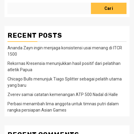
Cari
RECENT POSTS
Ananda Zayn ingin menjaga konsistensi usai menang di ITCR
1500
Rekornas Kresensia menunjukkan hasil positif dari pelatihan
atletik Papua
Chicago Bulls menunjuk Tiago Splitter sebagai pelatih utama
yang baru
Zverev samai catatan kemenangan ATP 500 Nadal di Halle
Perbasi menambah lima anggota untuk timnas putri dalam
rangka persiapan Asian Games