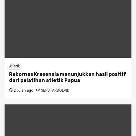
Atletik
Rekornas Kresensia menunjukkan hasil positif
dari pelatihan atletik Papua
2 bulan ago
SEPUTARBOLAID