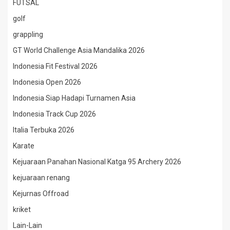
FUTSAL
golf
grappling
GT World Challenge Asia Mandalika 2026
Indonesia Fit Festival 2026
Indonesia Open 2026
Indonesia Siap Hadapi Turnamen Asia
Indonesia Track Cup 2026
Italia Terbuka 2026
Karate
Kejuaraan Panahan Nasional Katga 95 Archery 2026
kejuaraan renang
Kejurnas Offroad
kriket
Lain-Lain