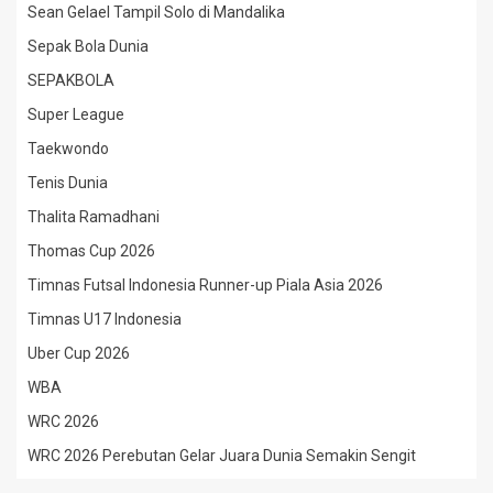
Sean Gelael Tampil Solo di Mandalika
Sepak Bola Dunia
SEPAKBOLA
Super League
Taekwondo
Tenis Dunia
Thalita Ramadhani
Thomas Cup 2026
Timnas Futsal Indonesia Runner-up Piala Asia 2026
Timnas U17 Indonesia
Uber Cup 2026
WBA
WRC 2026
WRC 2026 Perebutan Gelar Juara Dunia Semakin Sengit