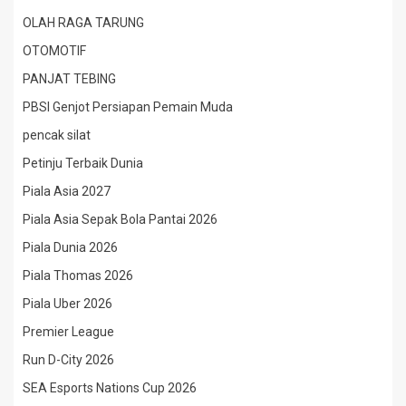
OLAH RAGA TARUNG
OTOMOTIF
PANJAT TEBING
PBSI Genjot Persiapan Pemain Muda
pencak silat
Petinju Terbaik Dunia
Piala Asia 2027
Piala Asia Sepak Bola Pantai 2026
Piala Dunia 2026
Piala Thomas 2026
Piala Uber 2026
Premier League
Run D-City 2026
SEA Esports Nations Cup 2026