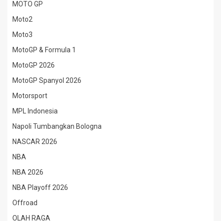
MOTO GP
Moto2
Moto3
MotoGP & Formula 1
MotoGP 2026
MotoGP Spanyol 2026
Motorsport
MPL Indonesia
Napoli Tumbangkan Bologna
NASCAR 2026
NBA
NBA 2026
NBA Playoff 2026
Offroad
OLAH RAGA