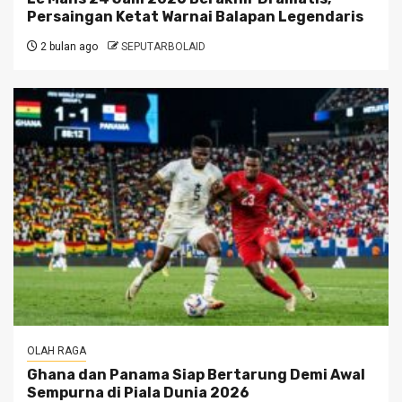
Persaingan Ketat Warnai Balapan Legendaris
2 bulan ago
SEPUTARBOLAID
OLAH RAGA
Ghana dan Panama Siap Bertarung Demi Awal
Sempurna di Piala Dunia 2026