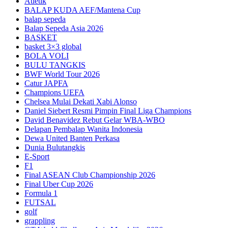
Atletik
BALAP KUDA AEF/Mantena Cup
balap sepeda
Balap Sepeda Asia 2026
BASKET
basket 3×3 global
BOLA VOLI
BULU TANGKIS
BWF World Tour 2026
Catur JAPFA
Champions UEFA
Chelsea Mulai Dekati Xabi Alonso
Daniel Siebert Resmi Pimpin Final Liga Champions
David Benavidez Rebut Gelar WBA-WBO
Delapan Pembalap Wanita Indonesia
Dewa United Banten Perkasa
Dunia Bulutangkis
E-Sport
F1
Final ASEAN Club Championship 2026
Final Uber Cup 2026
Formula 1
FUTSAL
golf
grappling