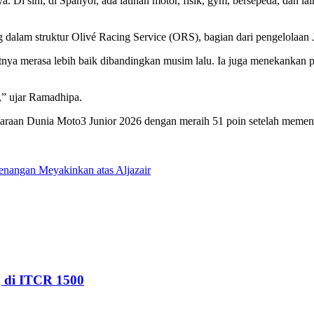
a. Di sini, di Spanyol, ada latihan motor, fisik, gym, bersepeda, dan l
g dalam struktur Olivé Racing Service (ORS), bagian dari pengelolaan
 merasa lebih baik dibandingkan musim lalu. Ia juga menekankan pent
u,” ujar Ramadhipa.
raan Dunia Moto3 Junior 2026 dengan meraih 51 poin setelah memenangk
enangan Meyakinkan atas Aljazair
g di ITCR 1500