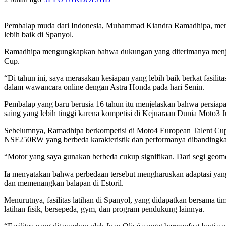
Pembalap muda dari Indonesia, Muhammad Kiandra Ramadhipa, mengu
lebih baik di Spanyol.
Ramadhipa mengungkapkan bahwa dukungan yang diterimanya menjadik
Cup.
“Di tahun ini, saya merasakan kesiapan yang lebih baik berkat fasil
dalam wawancara online dengan Astra Honda pada hari Senin.
Pembalap yang baru berusia 16 tahun itu menjelaskan bahwa persiap
saing yang lebih tinggi karena kompetisi di Kejuaraan Dunia Moto3 J
Sebelumnya, Ramadhipa berkompetisi di Moto4 European Talent Cup
NSF250RW yang berbeda karakteristik dan performanya dibandingka
“Motor yang saya gunakan berbeda cukup signifikan. Dari segi geometr
Ia menyatakan bahwa perbedaan tersebut mengharuskan adaptasi yang
dan memenangkan balapan di Estoril.
Menurutnya, fasilitas latihan di Spanyol, yang didapatkan bersama t
latihan fisik, bersepeda, gym, dan program pendukung lainnya.