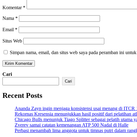
Komentar
*
Nama
*
Email
*
Situs Web
Simpan nama, email, dan situs web saya pada peramban ini untuk
Cari
Cari
Recent Posts
Ananda Zayn ingin menjaga konsistensi usai menang di ITCR
Rekornas Kresensia menunjukkan hasil positif dari pelatihan at
Chicago Bulls menunjuk Tiago Splitter sebagai pelatih utama y
Zverev samai catatan kemenangan ATP 500 Nadal di Halle
Perbasi menambah lima anggota untuk timnas putri dalam ran