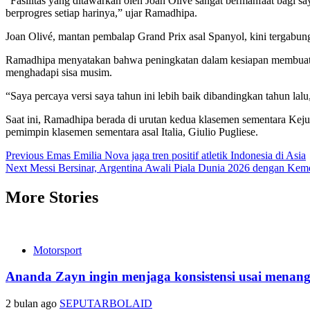
“Fasilitas yang ditawarkan oleh Joan Olivé sangat bermanfaat bagi say
berprogres setiap harinya,” ujar Ramadhipa.
Joan Olivé, mantan pembalap Grand Prix asal Spanyol, kini tergabun
Ramadhipa menyatakan bahwa peningkatan dalam kesiapan membuatnya
menghadapi sisa musim.
“Saya percaya versi saya tahun ini lebih baik dibandingkan tahun lal
Saat ini, Ramadhipa berada di urutan kedua klasemen sementara Kejua
pemimpin klasemen sementara asal Italia, Giulio Pugliese.
Post
Previous
Emas Emilia Nova jaga tren positif atletik Indonesia di Asia
Next
Messi Bersinar, Argentina Awali Piala Dunia 2026 dengan Kem
navigation
More Stories
Motorsport
Ananda Zayn ingin menjaga konsistensi usai menan
2 bulan ago
SEPUTARBOLAID