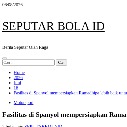
Skip
06/08/2026
to
content
SEPUTAR BOLA ID
Berita Seputar Olah Raga
Primary
Cari
Menu
untuk:
Home
2026
Juni
16
Fasilitas di Spanyol mempersiapkan Ramadhipa lebih baik unt
Motorsport
Fasilitas di Spanyol mempersiapkan Rama
2 bulan ago
SEPUTARBOLAID