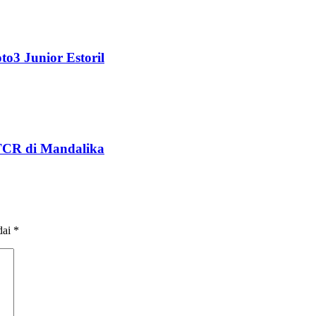
o3 Junior Estoril
TCR di Mandalika
dai
*