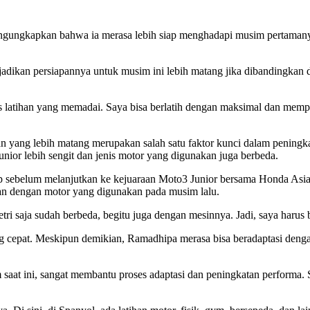
ngkapkan bahwa ia merasa lebih siap menghadapi musim pertamanya 
an persiapannya untuk musim ini lebih matang jika dibandingkan den
itas latihan yang memadai. Saya bisa berlatih dengan maksimal dan me
an yang lebih matang merupakan salah satu faktor kunci dalam penin
unior lebih sengit dan jenis motor yang digunakan juga berbeda.
 sebelum melanjutkan ke kejuaraan Moto3 Junior bersama Honda Asia
n dengan motor yang digunakan pada musim lalu.
i saja sudah berbeda, begitu juga dengan mesinnya. Jadi, saya harus b
 cepat. Meskipun demikian, Ramadhipa merasa bisa beradaptasi denga
im saat ini, sangat membantu proses adaptasi dan peningkatan performa