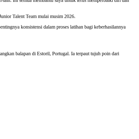
ain-lain. Ini semua membantu saya untuk terus memperbaiki diri dan
 Junior Talent Team mulai musim 2026.
ingnya konsistensi dalam proses latihan bagi keberhasilannya
an balapan di Estoril, Portugal. Ia terpaut tujuh poin dari