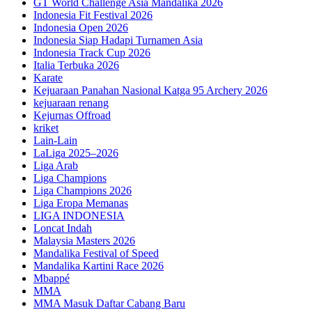
GT World Challenge Asia Mandalika 2026
Indonesia Fit Festival 2026
Indonesia Open 2026
Indonesia Siap Hadapi Turnamen Asia
Indonesia Track Cup 2026
Italia Terbuka 2026
Karate
Kejuaraan Panahan Nasional Katga 95 Archery 2026
kejuaraan renang
Kejurnas Offroad
kriket
Lain-Lain
LaLiga 2025–2026
Liga Arab
Liga Champions
Liga Champions 2026
Liga Eropa Memanas
LIGA INDONESIA
Loncat Indah
Malaysia Masters 2026
Mandalika Festival of Speed
Mandalika Kartini Race 2026
Mbappé
MMA
MMA Masuk Daftar Cabang Baru