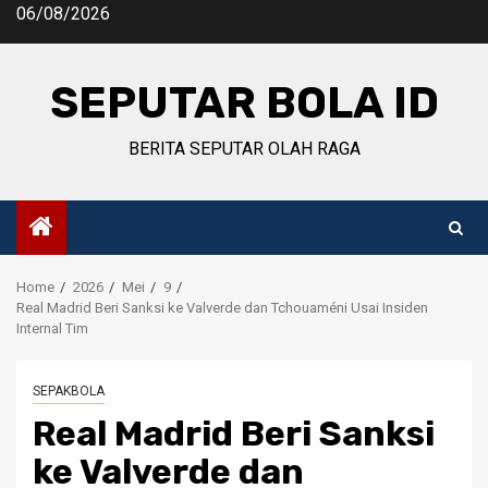
Skip
06/08/2026
to
content
SEPUTAR BOLA ID
BERITA SEPUTAR OLAH RAGA
Home
2026
Mei
9
Real Madrid Beri Sanksi ke Valverde dan Tchouaméni Usai Insiden
Internal Tim
SEPAKBOLA
Real Madrid Beri Sanksi
ke Valverde dan