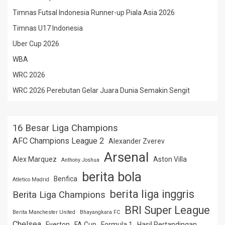
Timnas Futsal Indonesia Runner-up Piala Asia 2026
Timnas U17 Indonesia
Uber Cup 2026
WBA
WRC 2026
WRC 2026 Perebutan Gelar Juara Dunia Semakin Sengit
16 Besar Liga Champions
AFC Champions League 2
Alexander Zverev
Arsenal
Alex Marquez
Aston Villa
Anthony Joshua
berita bola
Benfica
Atletico Madrid
berita liga inggris
Berita Liga Champions
BRI Super League
Berita Manchester United
Bhayangkara FC
Chelsea
Everton
FA Cup
Formula 1
Hasil Pertandingan