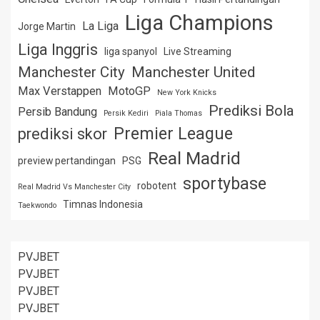
Liga Champions
La Liga
Jorge Martin
Liga Inggris
liga spanyol
Live Streaming
Manchester City
Manchester United
Max Verstappen
MotoGP
New York Knicks
Prediksi Bola
Persib Bandung
Persik Kediri
Piala Thomas
Premier League
prediksi skor
Real Madrid
preview pertandingan
PSG
sportybase
robotent
Real Madrid Vs Manchester City
Timnas Indonesia
Taekwondo
PVJBET
PVJBET
PVJBET
PVJBET