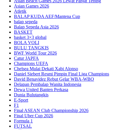
Asian Beach Games 2026 Lewat Panjat Tebing
Asian Games 2026
Atletik
BALAP KUDA AEF/Mantena Cup
balap sepeda
Balap Sepeda Asia 2026
BASKET
basket 3×3 global
BOLA VOLI
BULU TANGKIS
BWF World Tour 2026
Catur JAPFA
Champions UEFA
Chelsea Mulai Dekati Xabi Alonso
Daniel Siebert Resmi Pimpin Final Liga Champions
David Benavidez Rebut Gelar WBA-WBO
Delapan Pembalap Wanita Indonesia
Dewa United Banten Perkasa
Dunia Bulutangkis
E-Sport
F1
Final ASEAN Club Championship 2026
Final Uber Cup 2026
Formula 1
FUTSAL