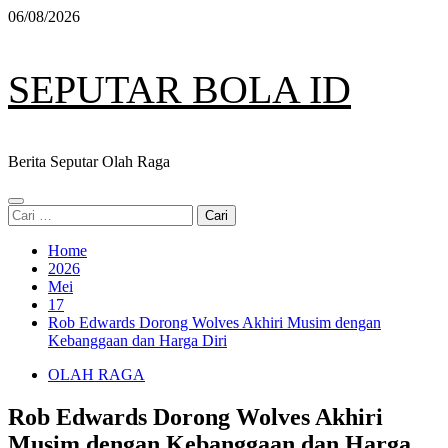
Skip
06/08/2026
to
content
SEPUTAR BOLA ID
Berita Seputar Olah Raga
Primary
Cari
Menu
untuk:
Home
2026
Mei
17
Rob Edwards Dorong Wolves Akhiri Musim dengan
Kebanggaan dan Harga Diri
OLAH RAGA
Rob Edwards Dorong Wolves Akhiri
Musim dengan Kebanggaan dan Harga