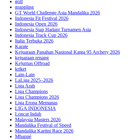
golf
grappling
GT World Challenge Asia Mandalika 2026
Indonesia Fit Festival 2026
Indonesia Open 2026
Indonesia Siap Hadapi Turnamen Asia
Indonesia Track Cup 2026
Italia Terbuka 2026
Karate
Kejuaraan Panahan Nasional Katga 95 Archery 2026
kejuaraan renang
Kejurnas Offroad
kriket
Lain-Lain
LaLiga 2025–2026
Liga Arab
Liga Champions
Liga Champions 2026
Liga Eropa Memanas
LIGA INDONESIA
Loncat Indah
Malaysia Masters 2026
Mandalika Festival of Speed
Mandalika Kartini Race 2026
Mbappé