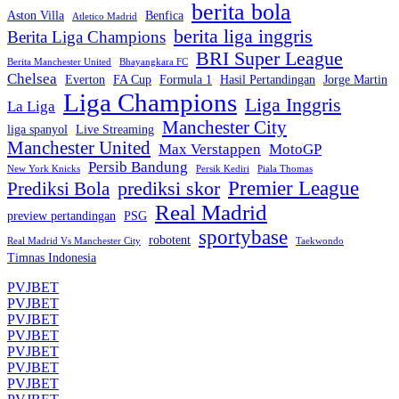
berita bola
Aston Villa
Benfica
Atletico Madrid
berita liga inggris
Berita Liga Champions
BRI Super League
Berita Manchester United
Bhayangkara FC
Chelsea
Everton
FA Cup
Formula 1
Hasil Pertandingan
Jorge Martin
Liga Champions
Liga Inggris
La Liga
Manchester City
liga spanyol
Live Streaming
Manchester United
Max Verstappen
MotoGP
Persib Bandung
New York Knicks
Persik Kediri
Piala Thomas
Premier League
prediksi skor
Prediksi Bola
Real Madrid
preview pertandingan
PSG
sportybase
robotent
Real Madrid Vs Manchester City
Taekwondo
Timnas Indonesia
PVJBET
PVJBET
PVJBET
PVJBET
PVJBET
PVJBET
PVJBET