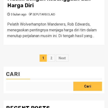
Harga Diri
3 bulan ago
SEPUTARBOLAID
Pelatih Wolverhampton Wanderers, Rob Edwards,
menegaskan pentingnya menjaga harga diri tim dalam
menutup perjalanan musim ini. Di tengah hasil yang...
Paginasi
1
2
Next
pos
CARI
Cari