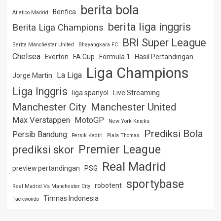
berita bola
Benfica
Atletico Madrid
berita liga inggris
Berita Liga Champions
BRI Super League
Berita Manchester United
Bhayangkara FC
Chelsea
Everton
FA Cup
Formula 1
Hasil Pertandingan
Liga Champions
La Liga
Jorge Martin
Liga Inggris
liga spanyol
Live Streaming
Manchester City
Manchester United
Max Verstappen
MotoGP
New York Knicks
Prediksi Bola
Persib Bandung
Persik Kediri
Piala Thomas
Premier League
prediksi skor
Real Madrid
preview pertandingan
PSG
sportybase
robotent
Real Madrid Vs Manchester City
Timnas Indonesia
Taekwondo