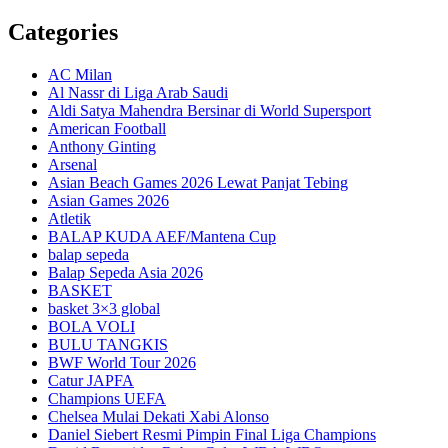
Categories
AC Milan
Al Nassr di Liga Arab Saudi
Aldi Satya Mahendra Bersinar di World Supersport
American Football
Anthony Ginting
Arsenal
Asian Beach Games 2026 Lewat Panjat Tebing
Asian Games 2026
Atletik
BALAP KUDA AEF/Mantena Cup
balap sepeda
Balap Sepeda Asia 2026
BASKET
basket 3×3 global
BOLA VOLI
BULU TANGKIS
BWF World Tour 2026
Catur JAPFA
Champions UEFA
Chelsea Mulai Dekati Xabi Alonso
Daniel Siebert Resmi Pimpin Final Liga Champions