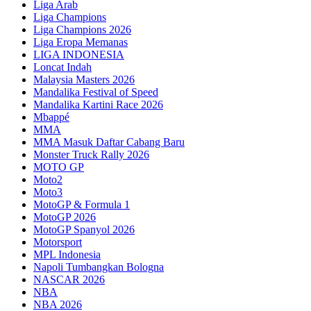
Liga Arab
Liga Champions
Liga Champions 2026
Liga Eropa Memanas
LIGA INDONESIA
Loncat Indah
Malaysia Masters 2026
Mandalika Festival of Speed
Mandalika Kartini Race 2026
Mbappé
MMA
MMA Masuk Daftar Cabang Baru
Monster Truck Rally 2026
MOTO GP
Moto2
Moto3
MotoGP & Formula 1
MotoGP 2026
MotoGP Spanyol 2026
Motorsport
MPL Indonesia
Napoli Tumbangkan Bologna
NASCAR 2026
NBA
NBA 2026