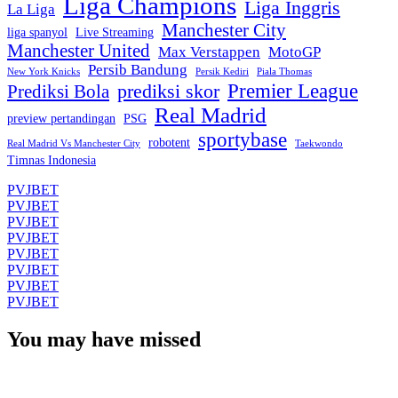
Liga Champions
Liga Inggris
La Liga
Manchester City
liga spanyol
Live Streaming
Manchester United
Max Verstappen
MotoGP
Persib Bandung
New York Knicks
Persik Kediri
Piala Thomas
Premier League
prediksi skor
Prediksi Bola
Real Madrid
preview pertandingan
PSG
sportybase
robotent
Real Madrid Vs Manchester City
Taekwondo
Timnas Indonesia
PVJBET
PVJBET
PVJBET
PVJBET
PVJBET
PVJBET
PVJBET
PVJBET
You may have missed