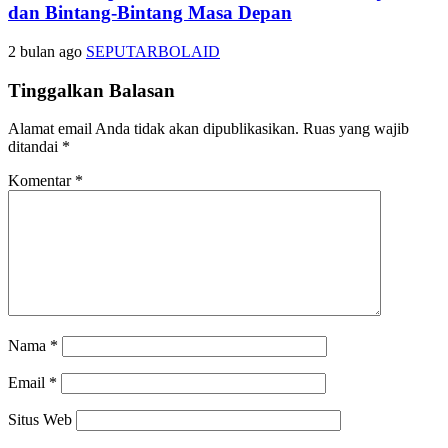
dan Bintang-Bintang Masa Depan
2 bulan ago
SEPUTARBOLAID
Tinggalkan Balasan
Alamat email Anda tidak akan dipublikasikan.
Ruas yang wajib
ditandai
*
Komentar
*
Nama
*
Email
*
Situs Web