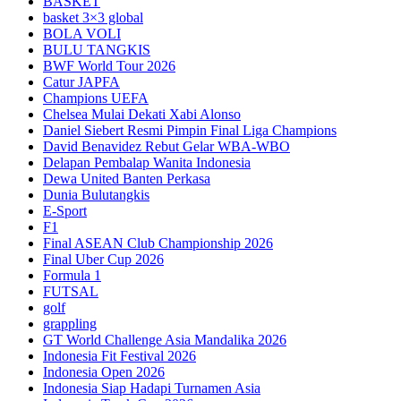
BASKET
basket 3×3 global
BOLA VOLI
BULU TANGKIS
BWF World Tour 2026
Catur JAPFA
Champions UEFA
Chelsea Mulai Dekati Xabi Alonso
Daniel Siebert Resmi Pimpin Final Liga Champions
David Benavidez Rebut Gelar WBA-WBO
Delapan Pembalap Wanita Indonesia
Dewa United Banten Perkasa
Dunia Bulutangkis
E-Sport
F1
Final ASEAN Club Championship 2026
Final Uber Cup 2026
Formula 1
FUTSAL
golf
grappling
GT World Challenge Asia Mandalika 2026
Indonesia Fit Festival 2026
Indonesia Open 2026
Indonesia Siap Hadapi Turnamen Asia