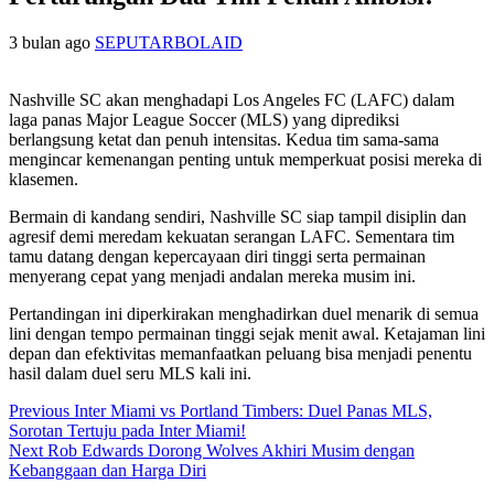
3 bulan ago
SEPUTARBOLAID
Nashville SC akan menghadapi Los Angeles FC (LAFC) dalam
laga panas Major League Soccer (MLS) yang diprediksi
berlangsung ketat dan penuh intensitas. Kedua tim sama-sama
mengincar kemenangan penting untuk memperkuat posisi mereka di
klasemen.
Bermain di kandang sendiri, Nashville SC siap tampil disiplin dan
agresif demi meredam kekuatan serangan LAFC. Sementara tim
tamu datang dengan kepercayaan diri tinggi serta permainan
menyerang cepat yang menjadi andalan mereka musim ini.
Pertandingan ini diperkirakan menghadirkan duel menarik di semua
lini dengan tempo permainan tinggi sejak menit awal. Ketajaman lini
depan dan efektivitas memanfaatkan peluang bisa menjadi penentu
hasil dalam duel seru MLS kali ini.
Post
Previous
Inter Miami vs Portland Timbers: Duel Panas MLS,
Sorotan Tertuju pada Inter Miami!
navigation
Next
Rob Edwards Dorong Wolves Akhiri Musim dengan
Kebanggaan dan Harga Diri