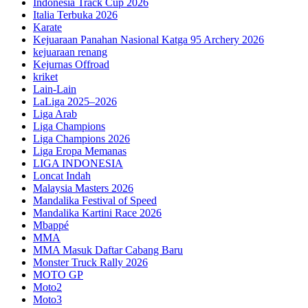
Indonesia Track Cup 2026
Italia Terbuka 2026
Karate
Kejuaraan Panahan Nasional Katga 95 Archery 2026
kejuaraan renang
Kejurnas Offroad
kriket
Lain-Lain
LaLiga 2025–2026
Liga Arab
Liga Champions
Liga Champions 2026
Liga Eropa Memanas
LIGA INDONESIA
Loncat Indah
Malaysia Masters 2026
Mandalika Festival of Speed
Mandalika Kartini Race 2026
Mbappé
MMA
MMA Masuk Daftar Cabang Baru
Monster Truck Rally 2026
MOTO GP
Moto2
Moto3