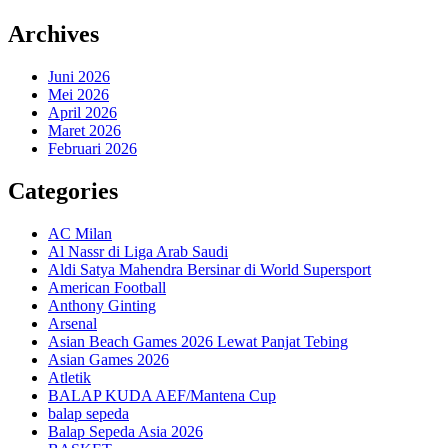
Archives
Juni 2026
Mei 2026
April 2026
Maret 2026
Februari 2026
Categories
AC Milan
Al Nassr di Liga Arab Saudi
Aldi Satya Mahendra Bersinar di World Supersport
American Football
Anthony Ginting
Arsenal
Asian Beach Games 2026 Lewat Panjat Tebing
Asian Games 2026
Atletik
BALAP KUDA AEF/Mantena Cup
balap sepeda
Balap Sepeda Asia 2026