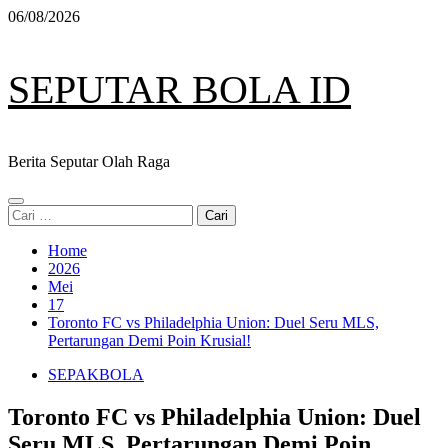
Skip
06/08/2026
to
content
SEPUTAR BOLA ID
Berita Seputar Olah Raga
Primary
Cari
Menu
untuk:
Home
2026
Mei
17
Toronto FC vs Philadelphia Union: Duel Seru MLS,
Pertarungan Demi Poin Krusial!
SEPAKBOLA
Toronto FC vs Philadelphia Union: Duel
Seru MLS, Pertarungan Demi Poin