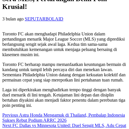
Krusial!
3 bulan ago
SEPUTARBOLAID
Toronto FC akan menghadapi Philadelphia Union dalam
pertandingan menarik Major League Soccer (MLS) yang diprediksi
berlangsung sengit sejak awal laga. Kedua tim sama-sama
membutuhkan kemenangan untuk menjaga peluang bersaing di
klasemen musim ini.
Toronto FC berharap mampu memanfaatkan keuntungan bermain di
kandang untuk tampil lebih percaya diri dan menekan lawan.
Sementara Philadelphia Union datang dengan kekuatan kolektif dan
permainan cepat yang siap merepotkan lini pertahanan tuan rumah.
Laga ini diperkirakan menghadirkan tempo tinggi dengan banyak
duel menarik di lini tengah. Ketajaman lini depan dan disiplin
bertahan diyakini akan menjadi faktor penentu dalam perebutan tiga
poin penting ini.
Post
Previous
Astra Honda Mengamuk di Thailand, Pembalap Indonesia
Sukses Rebut Podium ARRC 2026
navigation
Next
FC Dallas vs Minnesota United: Duel Sengit MLS, Adu Cepat