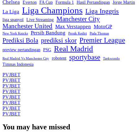
Chelsea
Everton
FA Cup
Formula 1
Hasil Pertandingan
Jorge Martin
Liga Champions
Liga Inggris
La Liga
Manchester City
liga spanyol
Live Streaming
Manchester United
Max Verstappen
MotoGP
Persib Bandung
New York Knicks
Persik Kediri
Piala Thomas
Premier League
prediksi skor
Prediksi Bola
Real Madrid
preview pertandingan
PSG
sportybase
robotent
Real Madrid Vs Manchester City
Taekwondo
Timnas Indonesia
PVJBET
PVJBET
PVJBET
PVJBET
PVJBET
PVJBET
PVJBET
PVJBET
You may have missed