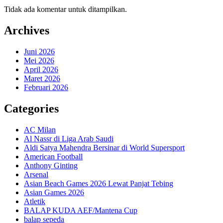
Tidak ada komentar untuk ditampilkan.
Archives
Juni 2026
Mei 2026
April 2026
Maret 2026
Februari 2026
Categories
AC Milan
Al Nassr di Liga Arab Saudi
Aldi Satya Mahendra Bersinar di World Supersport
American Football
Anthony Ginting
Arsenal
Asian Beach Games 2026 Lewat Panjat Tebing
Asian Games 2026
Atletik
BALAP KUDA AEF/Mantena Cup
balap sepeda