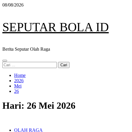
Skip
08/08/2026
to
content
SEPUTAR BOLA ID
Berita Seputar Olah Raga
Primary
Cari
Menu
untuk:
Home
2026
Mei
26
Hari:
26 Mei 2026
OLAH RAGA