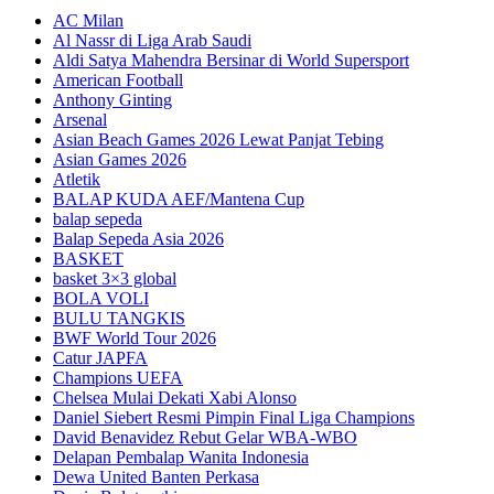
AC Milan
Al Nassr di Liga Arab Saudi
Aldi Satya Mahendra Bersinar di World Supersport
American Football
Anthony Ginting
Arsenal
Asian Beach Games 2026 Lewat Panjat Tebing
Asian Games 2026
Atletik
BALAP KUDA AEF/Mantena Cup
balap sepeda
Balap Sepeda Asia 2026
BASKET
basket 3×3 global
BOLA VOLI
BULU TANGKIS
BWF World Tour 2026
Catur JAPFA
Champions UEFA
Chelsea Mulai Dekati Xabi Alonso
Daniel Siebert Resmi Pimpin Final Liga Champions
David Benavidez Rebut Gelar WBA-WBO
Delapan Pembalap Wanita Indonesia
Dewa United Banten Perkasa