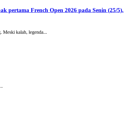
bak pertama French Open 2026 pada Senin (25/5).
Meski kalah, legenda...
..