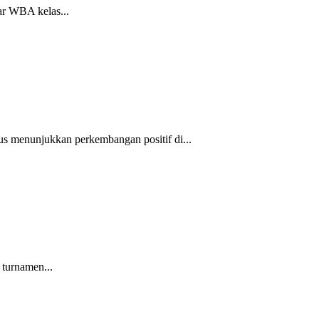
ar WBA kelas...
s menunjukkan perkembangan positif di...
 turnamen...