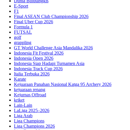
Dunia Bulutangkis
E-Sport
F1
Final ASEAN Club Championship 2026
Final Uber Cup 2026
Formula 1
FUTSAL
golf
grappling
GT World Challenge Asia Mandalika 2026
Indonesia Fit Festival 2026
Indonesia Open 2026
Indonesia Siap Hadapi Turnamen Asia
Indonesia Track Cup 2026
Italia Terbuka 2026
Karate
Kejuaraan Panahan Nasional Katga 95 Archery 2026
kejuaraan renang
Kejurnas Offroad
kriket
Lain-Lain
LaLiga 2025–2026
Liga Arab
Liga Champions
Liga Champions 2026