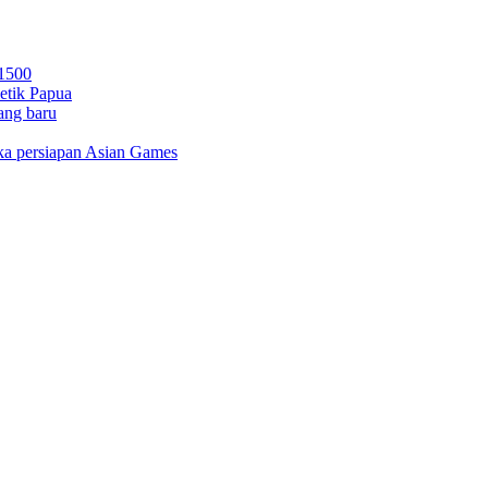
 1500
letik Papua
ang baru
gka persiapan Asian Games