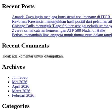
Recent Posts
Ananda Zayn ingin menjaga konsistensi usai menang di ITCR
Rekornas Kresensia menunjukkan hasil positif dari pelatihan at
Chicago Bulls menunjuk Tiago Splitter sebagai pelatih utama y
Zverev samai catatan kemenangan ATP 500 Nadal di Halle
Perbasi menambah lima anggota untuk timnas putri dalam ran
Recent Comments
Tidak ada komentar untuk ditampilkan.
Archives
Juni 2026
Mei 2026
April 2026
Maret 2026
Februari 2026
Categories