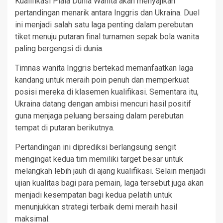
Kualifikasi Piala Dunia Wanita akan menyajikan
pertandingan menarik antara Inggris dan Ukraina. Duel
ini menjadi salah satu laga penting dalam perebutan
tiket menuju putaran final turnamen sepak bola wanita
paling bergengsi di dunia.
Timnas wanita Inggris bertekad memanfaatkan laga
kandang untuk meraih poin penuh dan memperkuat
posisi mereka di klasemen kualifikasi. Sementara itu,
Ukraina datang dengan ambisi mencuri hasil positif
guna menjaga peluang bersaing dalam perebutan
tempat di putaran berikutnya.
Pertandingan ini diprediksi berlangsung sengit
mengingat kedua tim memiliki target besar untuk
melangkah lebih jauh di ajang kualifikasi. Selain menjadi
ujian kualitas bagi para pemain, laga tersebut juga akan
menjadi kesempatan bagi kedua pelatih untuk
menunjukkan strategi terbaik demi meraih hasil
maksimal.