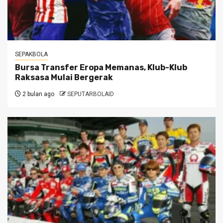
SEPAKBOLA
Bursa Transfer Eropa Memanas, Klub-Klub
Raksasa Mulai Bergerak
2 bulan ago
SEPUTARBOLAID