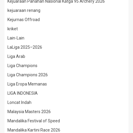
Kejuaraan Panahan Nasional Katga 95 Archery 2026
kejuaraan renang
Kejurnas Offroad
kriket
Lain-Lain
LaLiga 2025–2026
Liga Arab
Liga Champions
Liga Champions 2026
Liga Eropa Memanas
LIGA INDONESIA
Loncat Indah
Malaysia Masters 2026
Mandalika Festival of Speed
Mandalika Kartini Race 2026