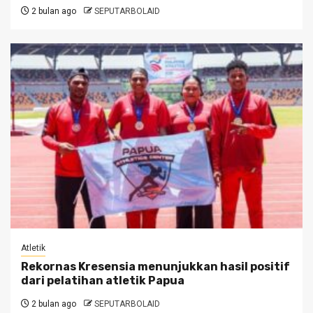
2 bulan ago
SEPUTARBOLAID
Atletik
Rekornas Kresensia menunjukkan hasil positif
dari pelatihan atletik Papua
2 bulan ago
SEPUTARBOLAID