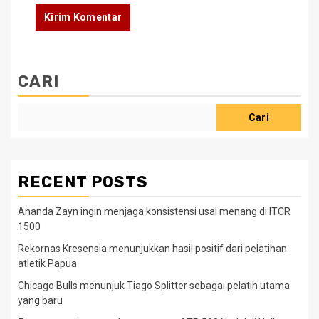
CARI
Cari
RECENT POSTS
Ananda Zayn ingin menjaga konsistensi usai menang di ITCR
1500
Rekornas Kresensia menunjukkan hasil positif dari pelatihan
atletik Papua
Chicago Bulls menunjuk Tiago Splitter sebagai pelatih utama
yang baru