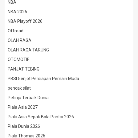
NBA
NBA 2026
NBA Playoff 2026
Offroad
OLAH RAGA
OLAH RAGA TARUNG
OTOMOTIF
PANJAT TEBING
PBSI Genjot Persiapan Pemain Muda
pencak silat
Petinju Terbaik Dunia
Piala Asia 2027
Piala Asia Sepak Bola Pantai 2026
Piala Dunia 2026
Piala Thomas 2026