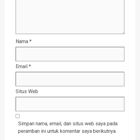
Nama
*
Email
*
Situs Web
Simpan nama, email, dan situs web saya pada
peramban ini untuk komentar saya berikutnya.