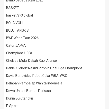
Balap Sepeda Asia 2026
BASKET
basket 3×3 global
BOLA VOLI
BULU TANGKIS
BWF World Tour 2026
Catur JAPFA
Champions UEFA
Chelsea Mulai Dekati Xabi Alonso
Daniel Siebert Resmi Pimpin Final Liga Champions
David Benavidez Rebut Gelar WBA-WBO
Delapan Pembalap Wanita Indonesia
Dewa United Banten Perkasa
Dunia Bulutangkis
E-Sport