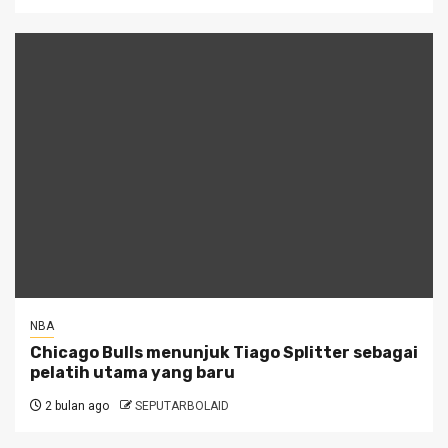
NBA
Chicago Bulls menunjuk Tiago Splitter sebagai
pelatih utama yang baru
2 bulan ago
SEPUTARBOLAID