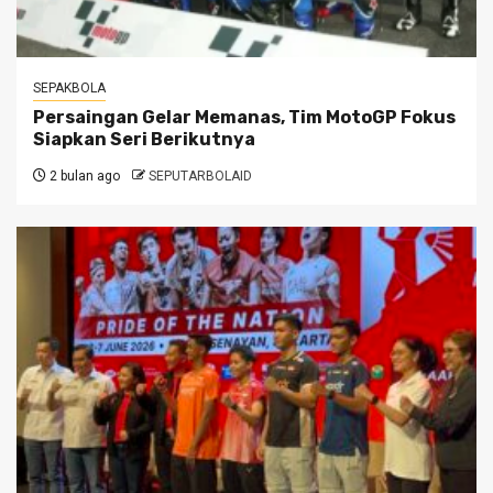
SEPAKBOLA
Persaingan Gelar Memanas, Tim MotoGP Fokus
Siapkan Seri Berikutnya
2 bulan ago
SEPUTARBOLAID