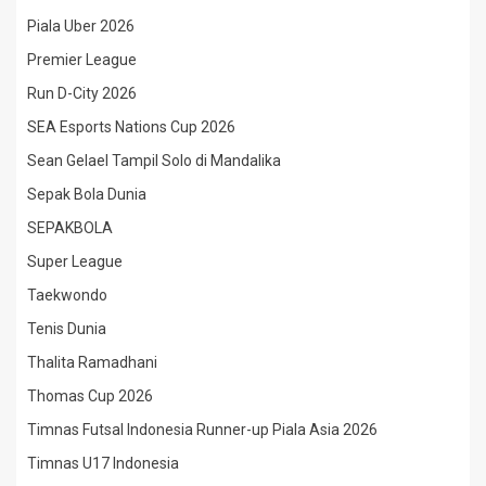
Piala Uber 2026
Premier League
Run D-City 2026
SEA Esports Nations Cup 2026
Sean Gelael Tampil Solo di Mandalika
Sepak Bola Dunia
SEPAKBOLA
Super League
Taekwondo
Tenis Dunia
Thalita Ramadhani
Thomas Cup 2026
Timnas Futsal Indonesia Runner-up Piala Asia 2026
Timnas U17 Indonesia