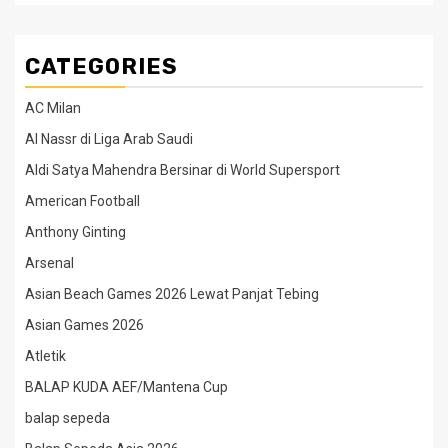
CATEGORIES
AC Milan
Al Nassr di Liga Arab Saudi
Aldi Satya Mahendra Bersinar di World Supersport
American Football
Anthony Ginting
Arsenal
Asian Beach Games 2026 Lewat Panjat Tebing
Asian Games 2026
Atletik
BALAP KUDA AEF/Mantena Cup
balap sepeda