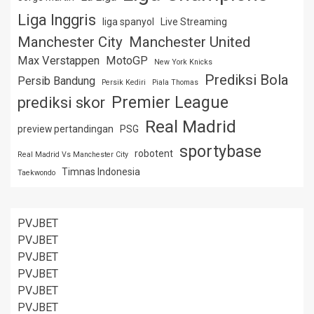
Liga Inggris
liga spanyol
Live Streaming
Manchester City
Manchester United
Max Verstappen
MotoGP
New York Knicks
Prediksi Bola
Persib Bandung
Persik Kediri
Piala Thomas
Premier League
prediksi skor
Real Madrid
preview pertandingan
PSG
sportybase
robotent
Real Madrid Vs Manchester City
Timnas Indonesia
Taekwondo
PVJBET
PVJBET
PVJBET
PVJBET
PVJBET
PVJBET