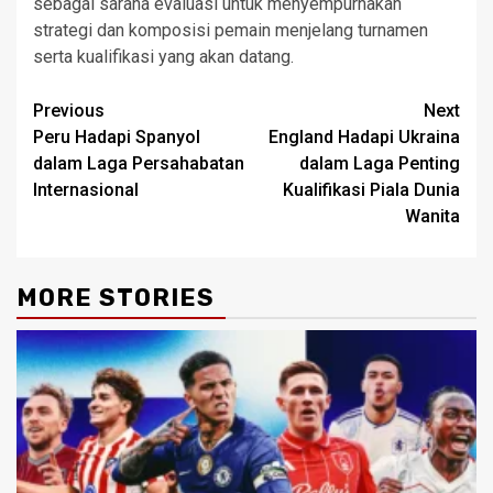
sebagai sarana evaluasi untuk menyempurnakan
strategi dan komposisi pemain menjelang turnamen
serta kualifikasi yang akan datang.
Post
Previous
Next
Peru Hadapi Spanyol
England Hadapi Ukraina
navigation
dalam Laga Persahabatan
dalam Laga Penting
Internasional
Kualifikasi Piala Dunia
Wanita
MORE STORIES