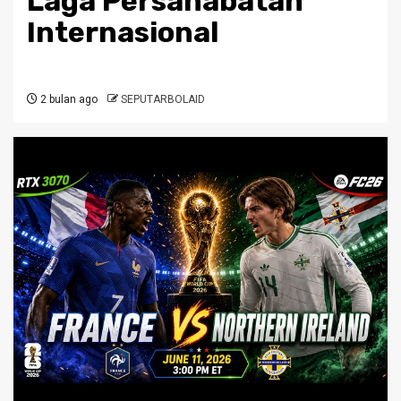
Laga Persahabatan
Internasional
2 bulan ago
SEPUTARBOLAID