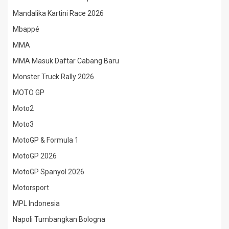
Mandalika Kartini Race 2026
Mbappé
MMA
MMA Masuk Daftar Cabang Baru
Monster Truck Rally 2026
MOTO GP
Moto2
Moto3
MotoGP & Formula 1
MotoGP 2026
MotoGP Spanyol 2026
Motorsport
MPL Indonesia
Napoli Tumbangkan Bologna