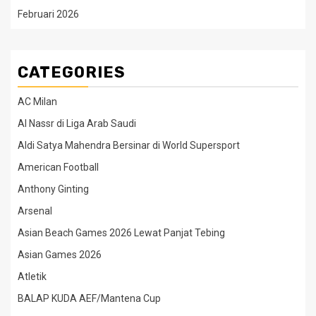
Februari 2026
CATEGORIES
AC Milan
Al Nassr di Liga Arab Saudi
Aldi Satya Mahendra Bersinar di World Supersport
American Football
Anthony Ginting
Arsenal
Asian Beach Games 2026 Lewat Panjat Tebing
Asian Games 2026
Atletik
BALAP KUDA AEF/Mantena Cup