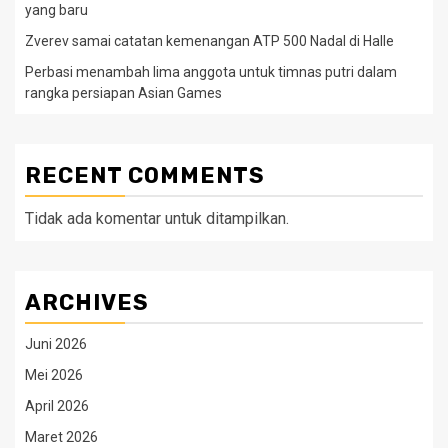
yang baru
Zverev samai catatan kemenangan ATP 500 Nadal di Halle
Perbasi menambah lima anggota untuk timnas putri dalam
rangka persiapan Asian Games
RECENT COMMENTS
Tidak ada komentar untuk ditampilkan.
ARCHIVES
Juni 2026
Mei 2026
April 2026
Maret 2026