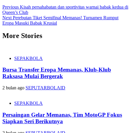
Post
Previous
Kisah persahabatan dan sportivitas warnai babak kedua di
Queen’s Club
navigation
Next
Perebutan Tiket Semifinal Memanas! Turnamen Rumput
Eropa Masuki Babak Krusial
More Stories
SEPAKBOLA
Bursa Transfer Eropa Memanas, Klub-Klub
Raksasa Mulai Bergerak
2 bulan ago
SEPUTARBOLAID
SEPAKBOLA
Persaingan Gelar Memanas, Tim MotoGP Fokus
Siapkan Seri Berikutnya
2 bulan ago
SEPUTARBOLAID