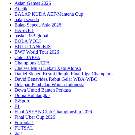
Asian Games 2026
Atletik
BALAP KUDA AEF/Mantena Cup
balap sepeda
Balap Sepeda Asia 2026
BASKET
basket 3×3 global
BOLA VOLI
BULU TANGKIS
BWF World Tour 2026
Catur JAPFA
Champions UEFA
Chelsea Mulai Dekati Xabi Alonso
Daniel Siebert Resmi Pimpin Final Liga Champions
David Benavidez Rebut Gelar WBA-WBO
Delapan Pembalap Wanita Indonesia
Dewa United Banten Perkasa
Dunia Bulutangkis
E-Sport
F1
Final ASEAN Club Championship 2026
Final Uber Cup 2026
Formula 1
FUTSAL
golf