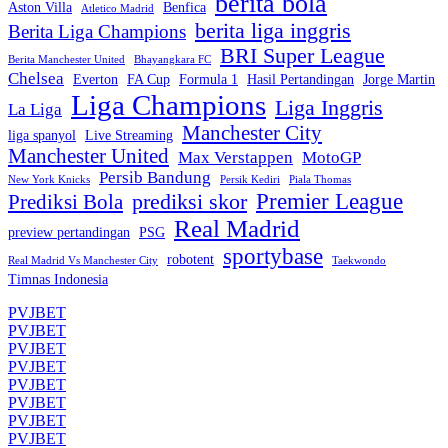
berita bola
Aston Villa
Benfica
Atletico Madrid
berita liga inggris
Berita Liga Champions
BRI Super League
Berita Manchester United
Bhayangkara FC
Chelsea
Everton
FA Cup
Formula 1
Hasil Pertandingan
Jorge Martin
Liga Champions
Liga Inggris
La Liga
Manchester City
liga spanyol
Live Streaming
Manchester United
Max Verstappen
MotoGP
Persib Bandung
New York Knicks
Persik Kediri
Piala Thomas
Premier League
prediksi skor
Prediksi Bola
Real Madrid
preview pertandingan
PSG
sportybase
robotent
Real Madrid Vs Manchester City
Taekwondo
Timnas Indonesia
PVJBET
PVJBET
PVJBET
PVJBET
PVJBET
PVJBET
PVJBET
PVJBET