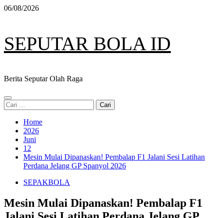
Skip
06/08/2026
to
content
SEPUTAR BOLA ID
Berita Seputar Olah Raga
Primary
Cari
Menu
untuk:
Home
2026
Juni
12
Mesin Mulai Dipanaskan! Pembalap F1 Jalani Sesi Latihan
Perdana Jelang GP Spanyol 2026
SEPAKBOLA
Mesin Mulai Dipanaskan! Pembalap F1
Jalani Sesi Latihan Perdana Jelang GP